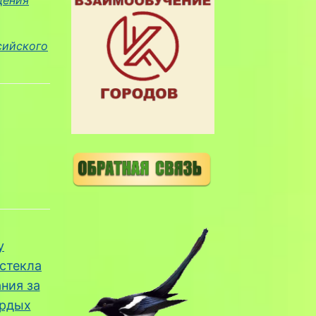
сийского
у
 стекла
ния за
ердых