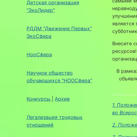
самыми м
Детская организация
неравноду
"ЭкоЛидер"
улучшени
является
РДДМ "Движение Первых"
субботни
ЭкоСфера
Внесите с
ресурсов!
НооСфера
организа
В рамка
Научное общество
объявл
обучающихся "НООСфера"
Конкурсы
|
Архив
1. Положе
во Всерос
Легализация трудовых
отношений
2. Полож
3. Полож