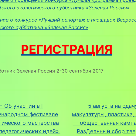
ского экологического субботника «Зеленая Россия»
ение о конкурсе «Лучший репортаж с площадок Всерос
еского субботника
«
З
е
л
е
н
а
я Р
о
с
с
и
я
»
РЕГИСТРАЦИЯ
отник Зелёная Россия 2-30 сентября 2017
←
Об участии в I
5 августа на сдач
народном фестивале
макулатуры, пластика,
гического мастерства
— общественная кампа
педагогических идей».
РазДельный сбор тв