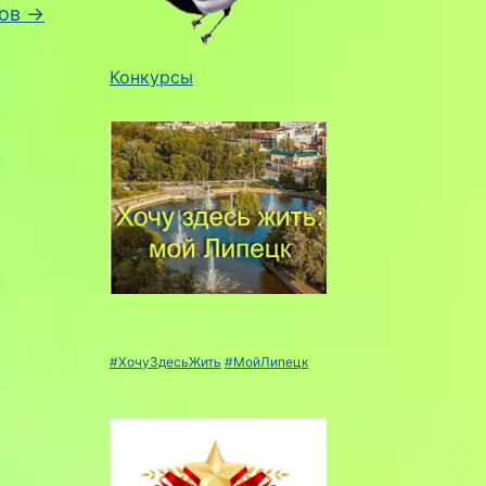
дов
→
Конкурсы
#ХочуЗдесьЖить
#МойЛипецк