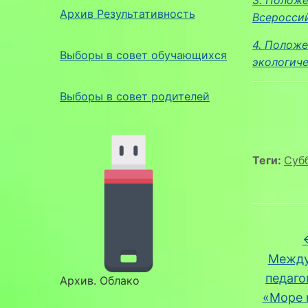
Архив Результативность
Всероссий
4. Полож
Выборы в совет обучающихся
экологич
Выборы в совет родителей
Теги:
Субб
Между
педаго
Архив. Облако
«Море 