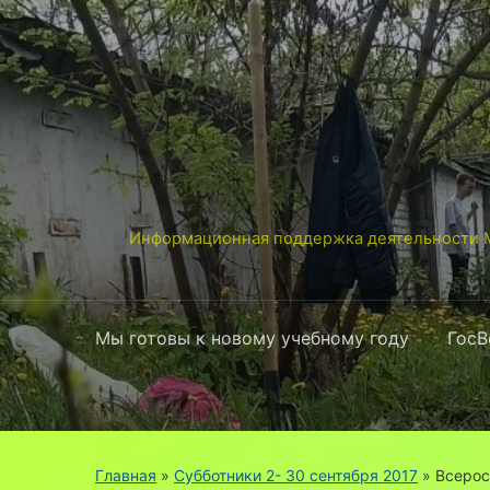
Информационная поддержка деятельности М
Мы готовы к новому учебному году
ГосВ
Главная
»
Cубботники 2- 30 сентября 2017
»
Всерос