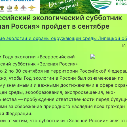
ссийский экологический субботник
ая Россия» пройдет в сентябре
ие экологии и охраны окружающей среды Липецкой о
И
м Году экологии «Всероссийский
ский субботник «Зеленая Россия»
о 2 по 30 сентября на территории Российской Федера
но, чтобы Год экологии в России был ознаменован по
му значимыми и важными достижениями в сфере охра
ей среды, экообразования, экопросвещения, эко-
ьчества — пробуждения ответственности перед будущ
ми за сбережение природного наследия всех граждан
ой Федерации.
язи отметим, что субботники «Зеленой России» являют