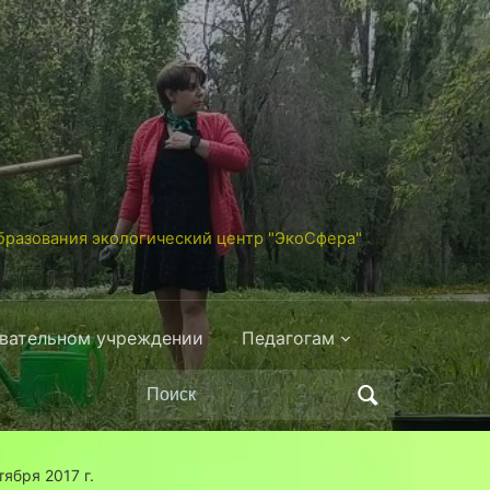
разования экологический центр "ЭкоСфера"
овательном учреждении
Педагогам
Поиск
по:
ября 2017 г.