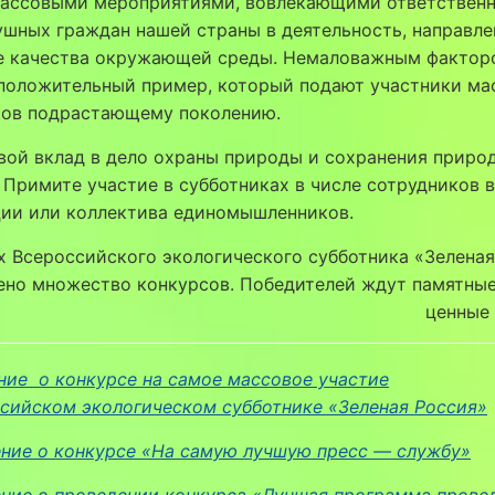
ассовыми мероприятиями, вовлекающими ответственн
шных граждан нашей страны в деятельность, направле
е качества окружающей среды. Немаловажным фактор
 положительный пример, который подают участники ма
ков подрастающему поколению.
вой вклад в дело охраны природы и сохранения приро
 Примите участие в субботниках в числе сотрудников 
ции или коллектива единомышленников.
х Всероссийского экологического субботника «Зеленая
ено множество конкурсов. Победителей ждут памятные
ценные 
ние о конкурсе на самое массовое участие
сийском экологическом субботнике «Зеленая Россия»
ение о конкурсе «На самую лучшую пресс — службу»
ение о проведении конкурса «Лучшая программа прове