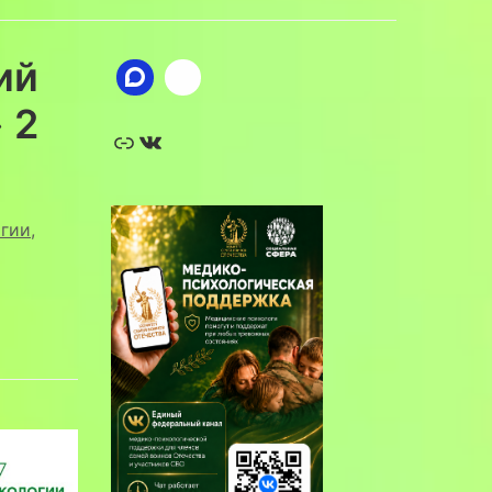
ий
 2
Ссылка
ВКонтакте
огии
,