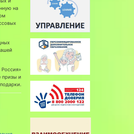
ых и
нную на
ом
ссовых
дных
вашей
 Россия»
 призы и
подарки.
дения