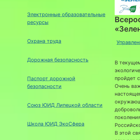
Электронные образовательные
Всеро
ресурсы
«Зелен
Охрана труда
Управлен
Дорожная безопасность
В текуще
экологиче
пройдет с
Паспорт дорожной
Очень важ
безопасности
настояще
окружающ
Союз ЮИД Липецкой области
добровол
поколения
Школа ЮИД ЭкоСфера
Российск
В этой св