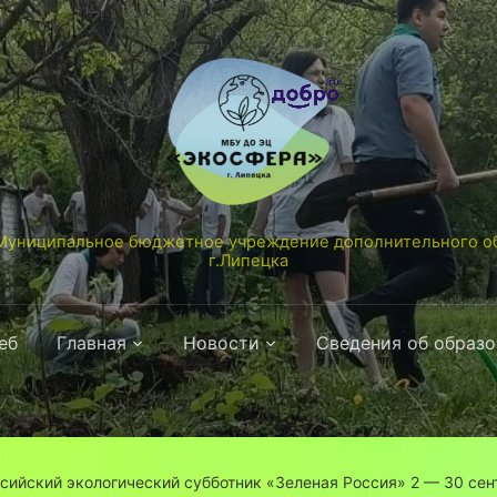
униципальное бюджетное учреждение дополнительного об
г.Липецка
еб
Главная
Новости
Сведения об образ
сийский экологический субботник «Зеленая Россия» 2 — 30 сент