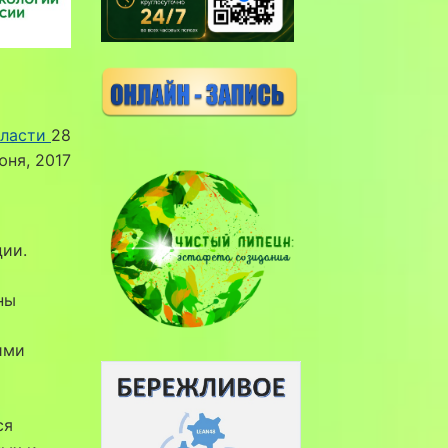
бласти
28
юня, 2017
ции.
ны
ими
ся