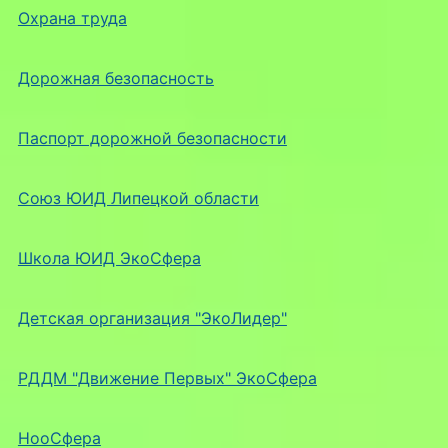
Охрана труда
Дорожная безопасность
Паспорт дорожной безопасности
Союз ЮИД Липецкой области
Школа ЮИД ЭкоСфера
Детская организация "ЭкоЛидер"
РДДМ "Движение Первых" ЭкоСфера
НооСфера