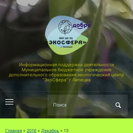
Информационная поддержка деятельности
Муниципальное бюджетное учреждение
дополнительного образования экологический центр
"ЭкоСфера" г.Липецка
Поиск
Переключить
по:
мобильное
меню
Главная
»
2016
»
Декабрь
»
13