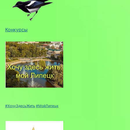
Конкурсы
#ХочуЗдесьЖить
#МойЛипецк