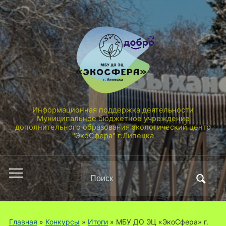
Информационная поддержка деятельности
Муниципальное бюджетное учреждение
дополнительного образования экологический центр
"ЭкоСфера" г.Липецка
Поиск
Переключить
по:
мобильное
меню
Главная
»
Конкурсы
»
Итоги
»
МБУ ДО ЭЦ «ЭкоСфера» г.