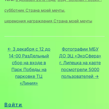
субботник Страна моей мечты
,
церемония награждения Страна моей мечты
←
3 декабря с 12 до
Фотографии МБУ
14-00 РазДельный
ДО ЭЦ «ЭкоСфера»
сбор на входе в
г. Липецка на карте
Парк Победы на
посмотрели 5000
парковке ТЦ
пользователей
→
«Линия»
Войти