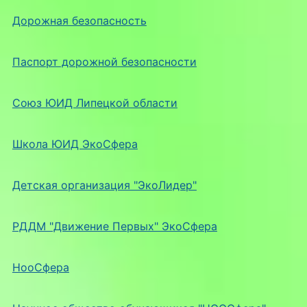
Дорожная безопасность
Паспорт дорожной безопасности
Союз ЮИД Липецкой области
Школа ЮИД ЭкоСфера
Детская организация "ЭкоЛидер"
РДДМ "Движение Первых" ЭкоСфера
НооСфера