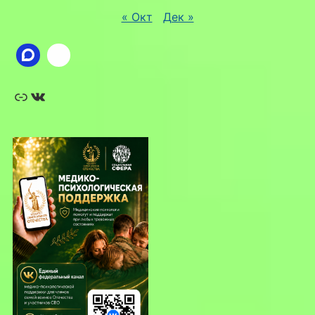
« Окт
Дек »
Ссылка
ВКонтакте