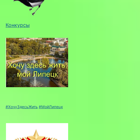
Конкурсы
#ХочуЗдесьЖить
#МойЛипецк