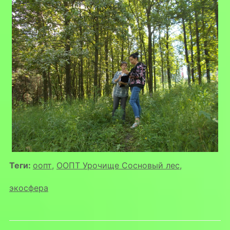
Теги:
оопт
,
ООПТ Урочище Сосновый лес
,
экосфера