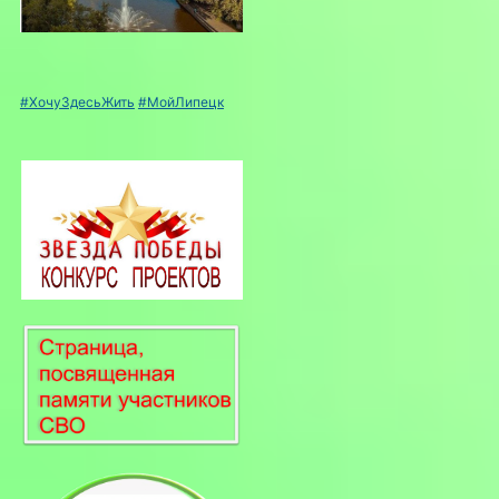
#ХочуЗдесьЖить
#МойЛипецк