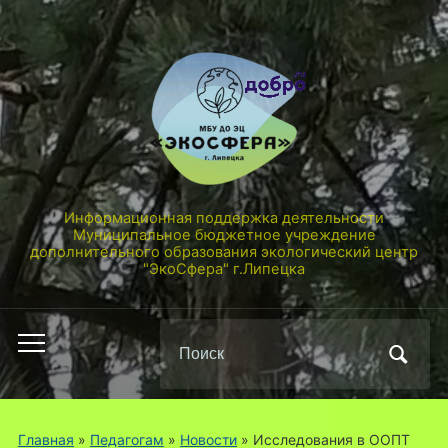
Информационная поддержка деятельности
Муниципальное бюджетное учреждение
дополнительного образования экологический центр
"ЭкоСфера" г.Липецка
Поиск
Переключить
по:
мобильное
меню
Главная
»
Педагогам
»
Новости
»
Исследования в ООПТ