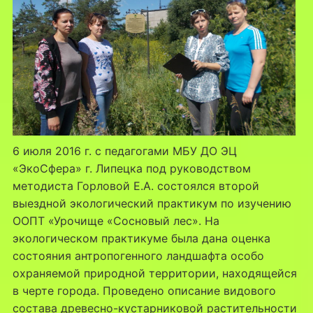
6 июля 2016 г. с педагогами МБУ ДО ЭЦ
«ЭкоСфера» г. Липецка под руководством
методиста Горловой Е.А. состоялся второй
выездной экологический практикум по изучению
ООПТ «Урочище «Сосновый лес». На
экологическом практикуме была дана оценка
состояния антропогенного ландшафта особо
охраняемой природной территории, находящейся
в черте города. Проведено описание видового
состава древесно-кустарниковой растительности