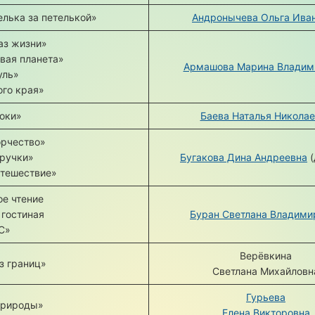
лька за петелькой»
Андронычева Ольга Ива
аз жизни»
вая планета»
Армашова Марина Владим
уль»
ого края»
оки»
Баева Наталья Никола
орчество»
ручки»
Бугакова Дина Андреевна
(
утешествие»
е чтение
 гостиная
Буран Светлана Владими
С»
Верёвкина
з границ»
Светлана Михайловн
Гурьева
природы»
Елена Викторовна