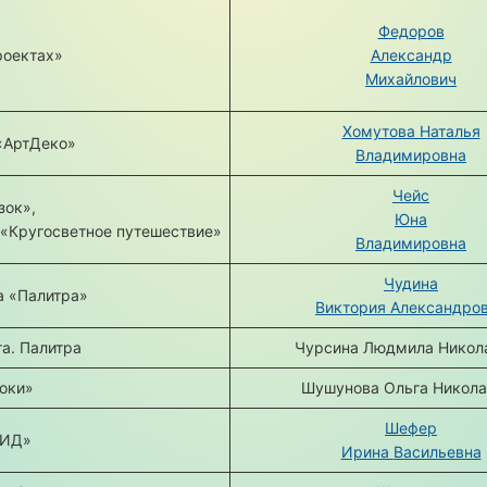
Федоров
роектах»
Александр
Михайлович
Хомутова Наталья
«АртДеко»
Владимировна
Чейс
зок»,
Юна
 «Кругосветное путешествие»
Владимировна
Чудина
а «Палитра»
Виктория Александро
а. Палитра
Чурсина Людмила Никол
оки»
Шушунова Ольга Никола
Шефер
ЮИД»
Ирина
Васильевна