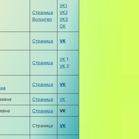
VK1
Страница
VK2
Волонтер
VK3
OK
Страница
VK
VK
1
Страница
VK
2
Страница
VK
вна
аевна
Страница
VK
евна
Страница
VK
Страница
VK