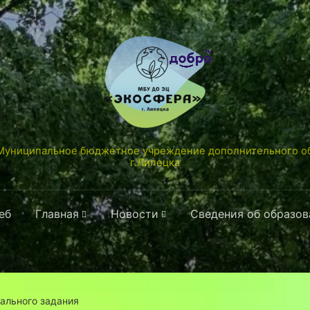
униципальное бюджетное учреждение дополнительного об
г.Липецка
еб
Главная
Новости
Сведения об образо
ального задания