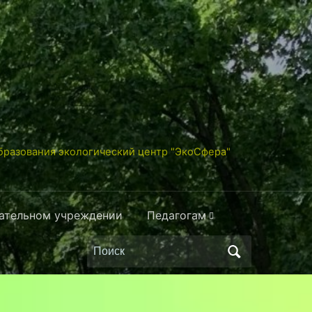
разования экологический центр "ЭкоСфера"
вательном учреждении
Педагогам
Поиск
по: