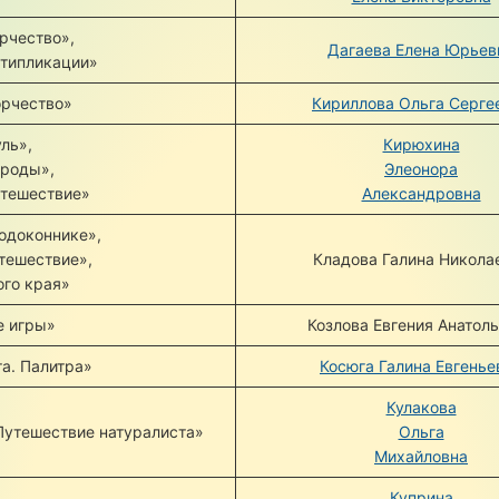
рчество»,
Дагаева Елена Юрьев
типликации»
орчество»
Кириллова Ольга Серге
ль»,
Кирюхина
ироды»,
Элеонора
утешествие»
Александровна
одоконнике»,
тешествие»,
Кладова Галина Никола
ого края»
 игры»
Козлова Евгения Анатол
а. Палитра»
Косюга Галина Евгенье
Кулакова
Путешествие натуралиста»
Ольга
Михайловна
Куприна