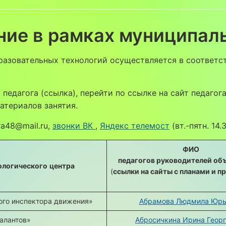
ние в рамках муниципал
разовательных технологий осуществляется в соответс
едагога (ссылка), перейти по ссылке на сайт педагога,
атериалов занятия.
ra48@mail.ru,
звонки ВК
,
Яндекс телемост
(вт.-пятн. 14.
ФИО
педагогов руководителей об
ологического
центра
(
ссылки на сайты с планами и 
ого инспектора движения»
Абрамова Людмила Юрь
алантов»
Абросичкина Ирина Геор