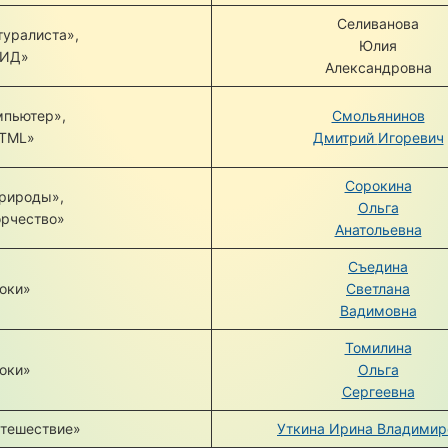
Селиванова
туралиста»,
Юлия
ЮИД»
Александровна
мпьютер»,
Смольянинов
HTML»
Дмитрий
Игоревич
Сорокина
рироды»,
Ольга
орчество»
Анатольевна
Съедина
оки»
Светлана
Вадимовна
Томилина
оки»
Ольга
Сергеевна
утешествие»
Уткина Ирина Владимир