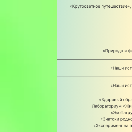
«Кругосветное путешествие»,
«Природа и ф
«Наши ист
«Наши ист
«Здоровый обра
Лабораториум «Жив
«ЭкоПатру
«Знатоки родно
«Эксперимент на 