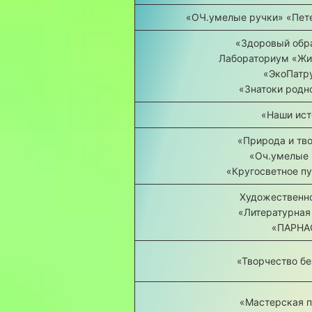
«ОЧ.умелые ручки» «Пете
«Здоровый обр
Лабораториум «Жи
«ЭкоПатр
«Знатоки родн
«Наши ист
«Природа и тв
«Оч.умелые 
«Кругосветное п
Художественно
«Литературная
«ПАРНА
«Творчество бе
«Мастерская 