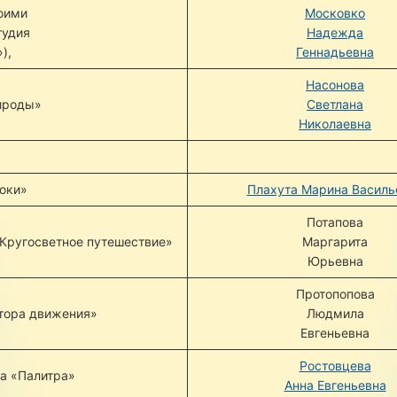
оими
Московко
тудия
Надежда
),
Геннадьевна
Насонова
ироды»
Светлана
Николаевна
оки»
Плахута Марина Василь
Потапова
«Кругосветное путешествие»
Маргарита
Юрьевна
Протопопова
тора движения»
Людмила
Евгеньевна
Ростовцева
а «Палитра»
Анна
Евгеньевна