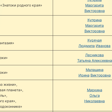
 «Знатоки родного края»
Маргарита
Викторовна
Куприна
Маргарита
Викторовна
Курячая
антазия»
Людмила
Иванова
Лесникова
оки»
Татьяна Алексеевна
Малашина
оки»
Ирина
Викторовна
з жизни»,
ая планета»,
Маркина
ль»,
Ольга
го края»,
Николаевна
подоконнике»