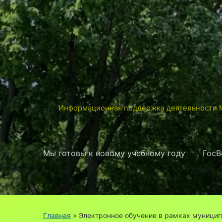
Информационная поддержка деятельности М
Мы готовы к новому учебному году
ГосВ
Главная
»
Электронное обучение в рамках муницип