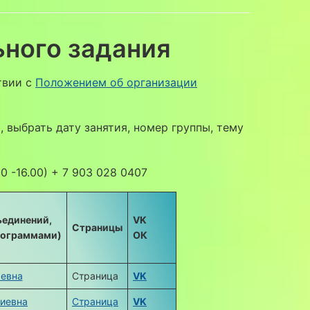
ьного задания
твии с
Положением об организации
 выбрать дату занятия, номер группы, тему
30 -16.00) + 7 903 028 0407
ъединений,
VK
Страницы
программами)
ОК
евна
Страница
VK
гиевна
Страница
VK