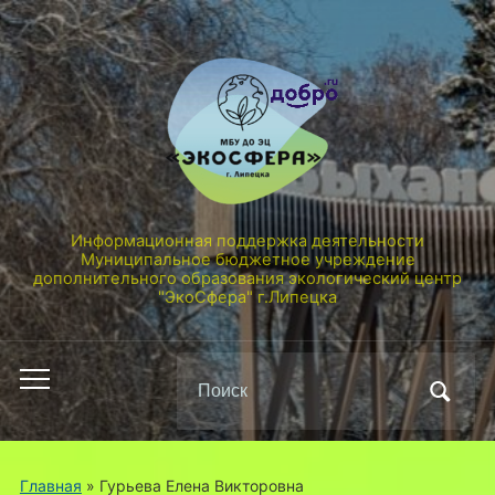
Информационная поддержка деятельности
Муниципальное бюджетное учреждение
дополнительного образования экологический центр
"ЭкоСфера" г.Липецка
Поиск
Переключить
по:
мобильное
меню
Главная
»
Гурьева Елена Викторовна