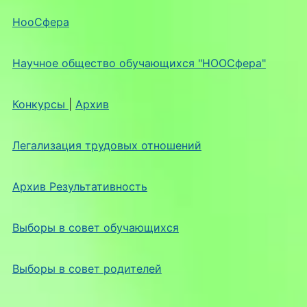
НооСфера
Научное общество обучающихся "НООСфера"
Конкурсы
|
Архив
Легализация трудовых отношений
Архив Результативность
Выборы в совет обучающихся
Выборы в совет родителей