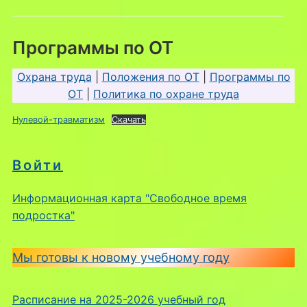
Программы по ОТ
Охрана труда
|
Положения по ОТ
|
Программы по
ОТ
|
Политика по охране труда
Нулевой-травматизм
Скачать
Войти
Информационная карта "Свободное время
подростка"
Мы готовы к новому учебному году
Расписание на 2025-2026 учебный год