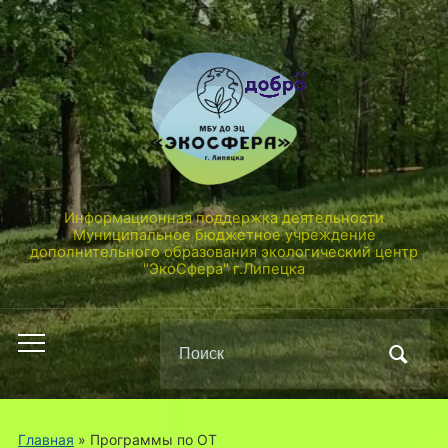
Информационная поддержка деятельности
Муниципальное бюджетное учреждение
дополнительного образования экологический центр
"ЭкоСфера" г.Липецка
Поиск
Переключить
по:
мобильное
меню
Главная
»
Программы по ОТ