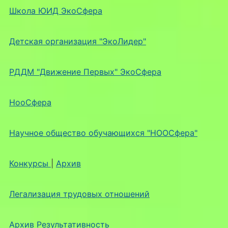
Школа ЮИД ЭкоСфера
Детская организация "ЭкоЛидер"
РДДМ "Движение Первых" ЭкоСфера
НооСфера
Научное общество обучающихся "НООСфера"
Конкурсы
|
Архив
Легализация трудовых отношений
Архив Результативность