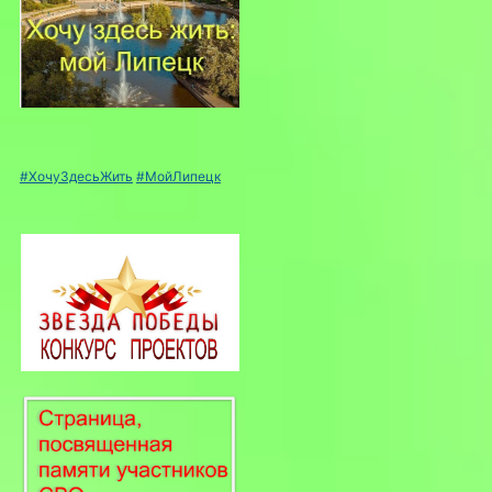
#ХочуЗдесьЖить
#МойЛипецк