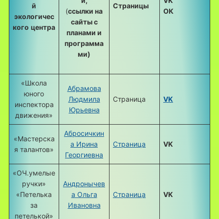
й,
VK
й
Страницы
(
ссылки на
ОК
экологичес
сайты с
кого
центра
планами и
программа
ми)
«Школа
Абрамова
юного
Людмила
Страница
VK
инспектора
Юрьевна
движения»
Абросичкин
«Мастерска
а Ирина
Страница
VK
я талантов»
Георгиевна
«ОЧ.умелые
ручки»
Андронычев
«Петелька
а Ольга
Страница
VK
за
Ивановна
петелькой»