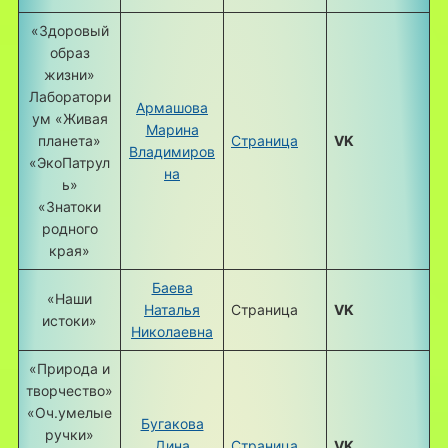
«Здоровый
образ
жизни»
Лаборатори
Армашова
ум «Живая
Марина
планета»
Страница
VK
Владимиров
«ЭкоПатрул
на
ь»
«Знатоки
родного
края»
Баева
«Наши
Наталья
Страница
VK
истоки»
Николаевна
«Природа и
творчество»
«Оч.умелые
Бугакова
ручки»
Дина
Страница
VK