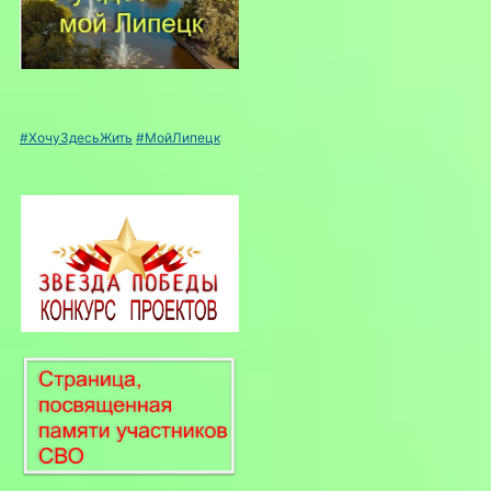
#ХочуЗдесьЖить
#МойЛипецк