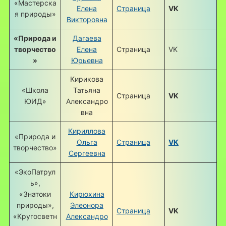
«Мастерска
Елена
Страница
VK
я природы»
Викторовна
«Природа и
Дагаева
творчество
Елена
Страница
VK
»
Юрьевна
Кирикова
«Школа
Татьяна
Страница
VK
ЮИД»
Александро
вна
Кириллова
«Природа и
Ольга
Страница
VK
творчество»
Сергеевна
«ЭкоПатрул
ь»,
«Знатоки
Кирюхина
природы»,
Элеонора
Страница
VK
«Кругосветн
Александро