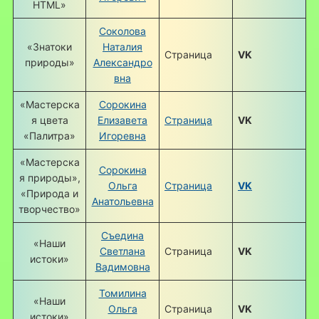
HTML»
Соколова
«Знатоки
Наталия
Страница
VK
природы»
Александро
вна
«Мастерска
Сорокина
я цвета
Елизавета
Страница
VK
«Палитра»
Игоревна
«Мастерска
Сорокина
я природы»,
Ольга
Страница
VK
«Природа и
Анатольевна
творчество»
Съедина
«Наши
Светлана
Страница
VK
истоки»
Вадимовна
Томилина
«Наши
Ольга
Страница
VK
истоки»