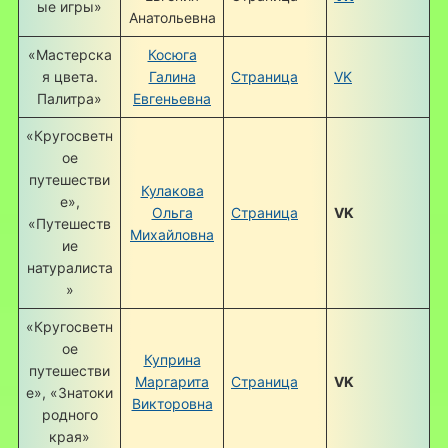
ые игры»
Анатольевна
«Мастерска
Косюга
я цвета.
Галина
Страница
VK
Палитра»
Евгеньевна
«Кругосветн
ое
путешестви
Кулакова
е»,
Ольга
Страница
VK
«Путешеств
Михайловна
ие
натуралиста
»
«Кругосветн
ое
Куприна
путешестви
Маргарита
Страница
VK
е», «Знатоки
Викторовна
родного
края»