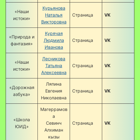
Курьянова
«Наши
Наталья
Страница
VK
истоки»
Викторовна
Курячая
«Природа и
Людмила
Страница
VK
фантазия»
Иванова
Лесникова
«Наши
Татьяна
Страница
VK
истоки»
Алексеевна
Ляпина
«Дорожная
Евгения
Страница
VK
азбука»
Николаевна
Магеррамов
а
«Школа
Севинч
Страница
VK
ЮИД»
Алхиман
кызы