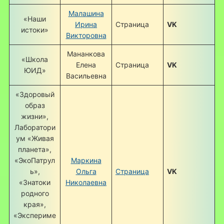
Малашина
«Наши
Ирина
Страница
VK
истоки»
Викторовна
Мананкова
«Школа
Елена
Страница
VK
ЮИД»
Васильевна
«Здоровый
образ
жизни»,
Лаборатори
ум «Живая
планета»,
«ЭкоПатрул
Маркина
ь»,
Ольга
Страница
VK
«Знатоки
Николаевна
родного
края»,
«Экспериме