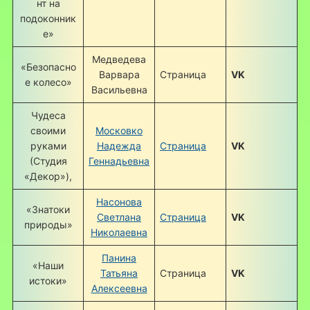
нт на
подоконник
е»
Медведева
«Безопасно
Варвара
Страница
VK
е колесо»
Васильевна
Чудеса
своими
Московко
руками
Надежда
Страница
VK
(Студия
Геннадьевна
«Декор»),
Насонова
«Знатоки
Светлана
Страница
VK
природы»
Николаевна
Панина
«Наши
Татьяна
Страница
VK
истоки»
Алексеевна