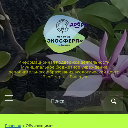
Информационная поддержка деятельности
Муниципальное бюджетное учреждение
дополнительного образования экологический центр
"ЭкоСфера" г.Липецка
Поиск
Переключить
по:
мобильное
меню
Главная
»
Обучающимся