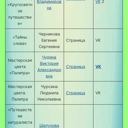
Владимиров
VK
2
«Кругосветн
на
ое
путешестви
е»
Черникова
«Тайны
Евгения
Страница
VK
слова»
Сергеевна
Чудина
Мастерская
Виктория
цвета
Страница
VK
Александро
«Палитра»
вна
Мастерская
Чурсина
цвета.
Людмила
Страница
VK
Палитра
Николаевна
«Путешеств
ие
натуралиста
Шалунова