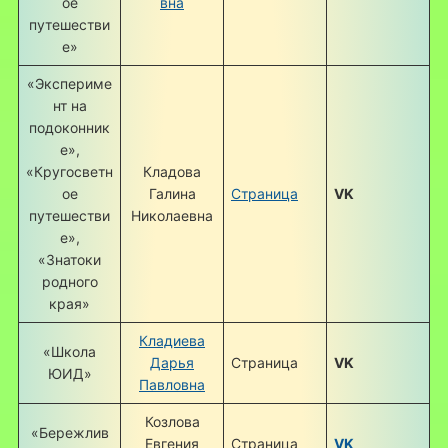
ое
вна
путешестви
е»
«Экспериме
нт на
подоконник
е»,
«Кругосветн
Кладова
ое
Галина
Страница
VK
путешестви
Николаевна
е»,
«Знатоки
родного
края»
Кладиева
«Школа
Дарья
Страница
VK
ЮИД»
Павловна
Козлова
«Бережлив
Евгения
Страница
VK