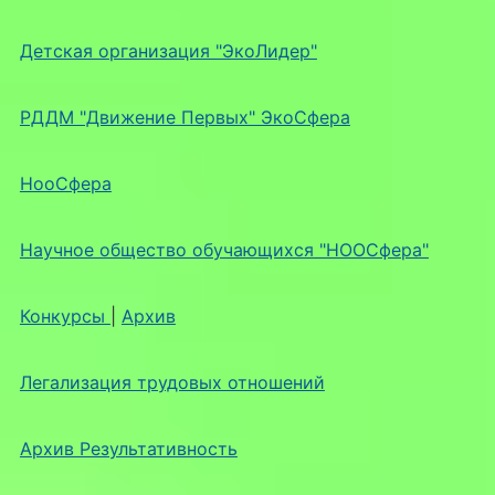
Детская организация "ЭкоЛидер"
РДДМ "Движение Первых" ЭкоСфера
НооСфера
Научное общество обучающихся "НООСфера"
Конкурсы
|
Архив
Легализация трудовых отношений
Архив Результативность