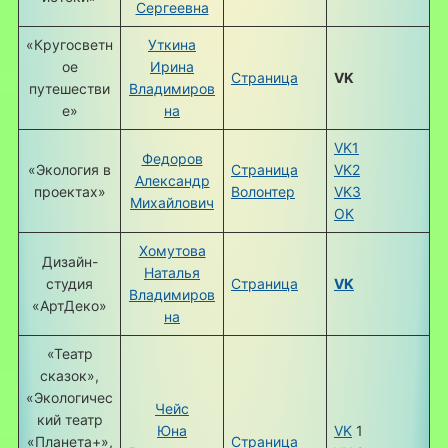
Сергеевна
«Кругосветн
Уткина
ое
Ирина
Страница
VK
путешестви
Владимиров
е»
на
VK1
Федоров
«Экология в
Страница
VK2
Александр
проектах»
Волонтер
VK3
Михайлович
OK
Хомутова
Дизайн-
Наталья
студия
Страница
VK
Владимиров
«АртДеко»
на
«Театр
сказок»,
«Экологичес
Чейс
кий театр
Юна
VK
1
«Планета+»,
Страница