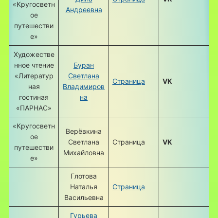
«Кругосветн
Андреевна
ое
путешестви
е»
Художестве
нное чтение
Буран
«Литератур
Светлана
Страница
VK
ная
Владимиров
гостиная
на
«ПАРНАС»
«Кругосветн
Верёвкина
ое
Светлана
Страница
VK
путешестви
Михайловна
е»
Глотова
Наталья
Страница
Васильевна
Гурьева