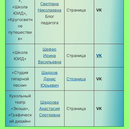
»,
Светлана
«Школа
Николаевна
Страница
VK
ЮИД»,
Блог
«Кругосветн
педагога
ое
путешестви
е»
Шефер
«Школа
Ирина
Страница
VK
ЮИД»
Васильевна
«Студия
Щедров
гитарной
Денис
Страница
VK
песни»
Юрьевич
Кукольный
театр
Щедрова
«Экоша»,
Анастасия
Страница
VK
«Графическ
Сергеевна
ий дизайн»