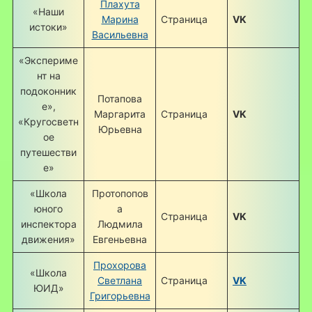
Плахута
«Наши
Марина
Страница
VK
истоки»
Васильевна
«Экспериме
нт на
подоконник
Потапова
е»,
Маргарита
Страница
VK
«Кругосветн
Юрьевна
ое
путешестви
е»
«Школа
Протопопов
юного
а
Страница
VK
инспектора
Людмила
движения»
Евгеньевна
Прохорова
«Школа
Светлана
Страница
VK
ЮИД»
Григорьевна