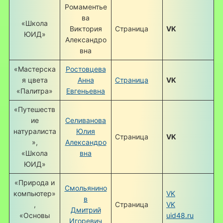
Ромаментье
ва
«Школа
Виктория
Страница
VK
ЮИД»
Александро
вна
«Мастерска
Ростовцева
я цвета
Анна
Страница
VK
«Палитра»
Евгеньевна
«Путешеств
ие
Селиванова
натуралиста
Юлия
Страница
VK
»,
Александро
«Школа
вна
ЮИД»
«Природа и
Смольянино
компьютер»
VK
в
,
Страница
VK
Дмитрий
«Основы
uid48.ru
Игоревич