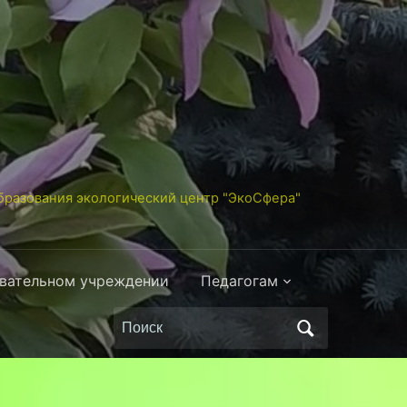
разования экологический центр "ЭкоСфера"
овательном учреждении
Педагогам
Поиск
по: