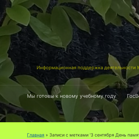
Информационная поддержка деятельности М
Мы готовы к новому учебному году
ГосВ
Главная
»
Записи с метками '3 сентября День памят