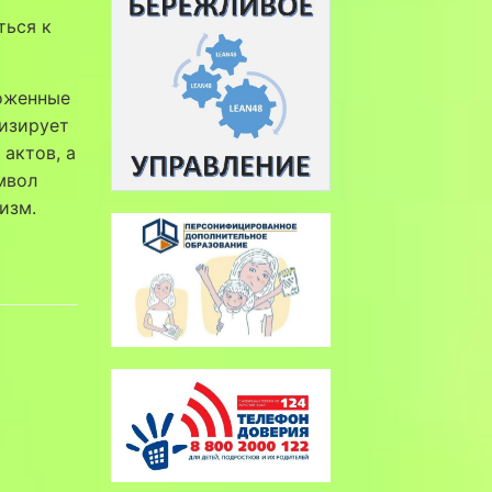
ться к
ложенные
лизирует
актов, а
мвол
изм.