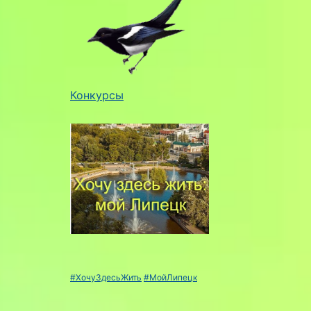
Конкурсы
#ХочуЗдесьЖить
#МойЛипецк