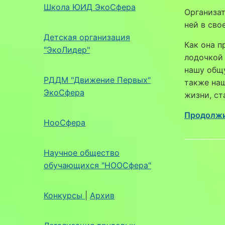
Школа ЮИД ЭкоСфера
Организат
ней в сво
Детская организация
Как она п
"ЭкоЛидер"
лодочкой 
нашу общу
РДДМ "Движение Первых"
также наш
ЭкоСфера
жизни, ст
Продолжи
НооСфера
Научное общество
обучающихся "НООСфера"
Конкурсы
|
Архив