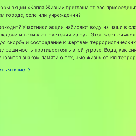
оры акции «Капля Жизни» приглашают вас присоедини
ем городе, селе или учреждении?
роходит? Участники акции набирают воду из чаши в с
ладони и поливают растения из рук. Этот жест симво
ю скорбь и сострадание к жертвам террористических 
у решимость противостоять этой угрозе. Вода, как си
ановится знаком памяти о тех, чью жизнь отнял террор
ть чтение →