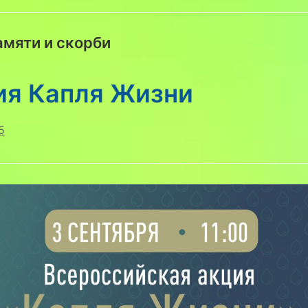
амяти и скорби
ия Капля Жизни
5