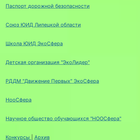
Паспорт дорожной безопасности
Союз ЮИД Липецкой области
Школа ЮИД ЭкоСфера
Детская организация "ЭкоЛидер"
РДДМ "Движение Первых" ЭкоСфера
НооСфера
Научное общество обучающихся "НООСфера"
Конкурсы
|
Архив