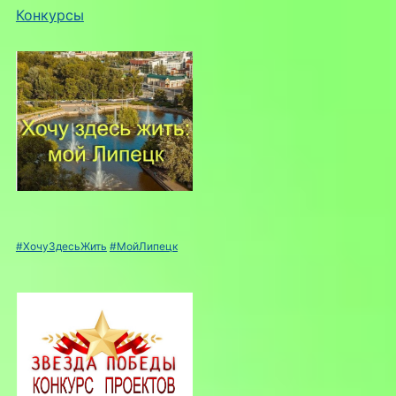
Конкурсы
#ХочуЗдесьЖить
#МойЛипецк