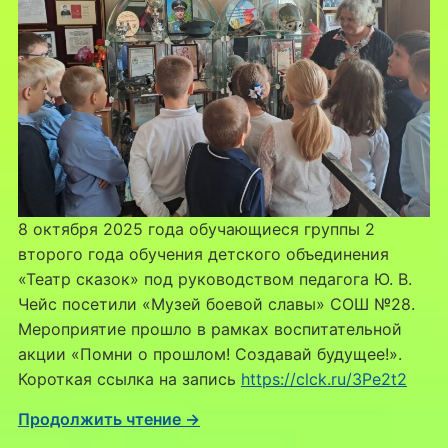
8 октября 2025 года обучающиеся группы 2
второго года обучения детского объединения
«Театр сказок» под руководством педагога Ю. В.
Чейс посетили «Музей боевой славы» СОШ №28.
Мероприятие прошло в рамках воспитательной
акции «Помни о прошлом! Создавай будущее!».
Короткая ссылка на запись
https://clck.ru/3Pe2t2
Продолжить чтение →