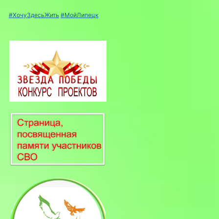
#ХочуЗдесьЖить
#МойЛипецк