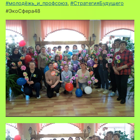
#молодёжь_и_профсоюз
,
#СтратегияБудущего
#ЭкоСфера48