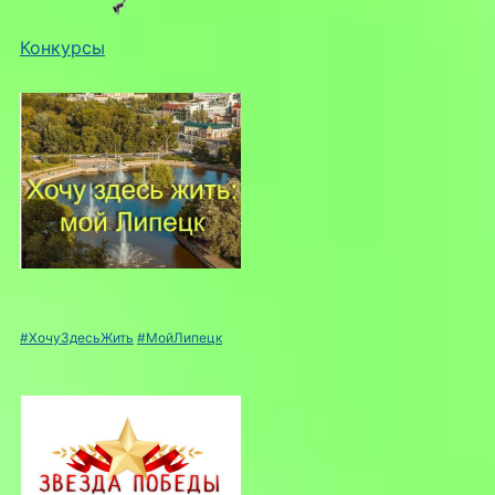
Конкурсы
#ХочуЗдесьЖить
#МойЛипецк