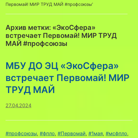
Первомай! МИР ТРУД МАЙ #профсоюзы'
Архив метки:
«ЭкоСфера»
встречает Первомай! МИР ТРУД
МАЙ #профсоюзы
МБУ ДО ЭЦ «ЭкоСфера»
встречает Первомай! МИР
ТРУД МАЙ
27.04.2024
#профсоюзы
,
#фпло
,
#Первомай
,
#1мая
,
#мсфпло
,