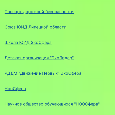
Паспорт дорожной безопасности
Союз ЮИД Липецкой области
Школа ЮИД ЭкоСфера
Детская организация "ЭкоЛидер"
РДДМ "Движение Первых" ЭкоСфера
НооСфера
Научное общество обучающихся "НООСфера"