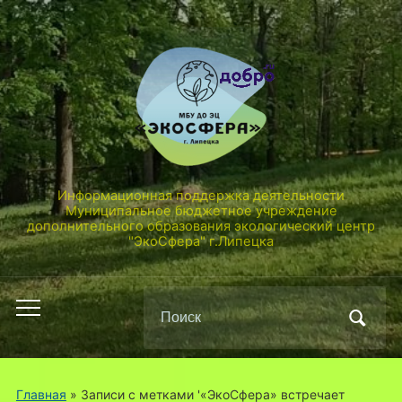
Информационная поддержка деятельности
Муниципальное бюджетное учреждение
дополнительного образования экологический центр
"ЭкоСфера" г.Липецка
Поиск
Переключить
по:
мобильное
меню
Главная
»
Записи с метками '«ЭкоСфера» встречает