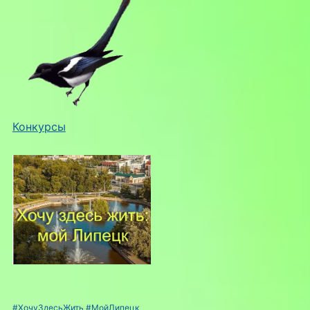
Конкурсы
#ХочуЗдесьЖить
#МойЛипецк