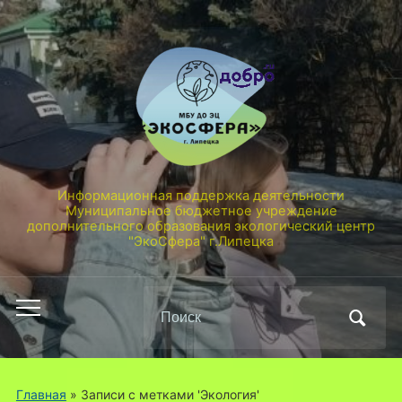
Информационная поддержка деятельности
Муниципальное бюджетное учреждение
дополнительного образования экологический центр
"ЭкоСфера" г.Липецка
Поиск
Переключить
по:
мобильное
меню
Главная
»
Записи с метками 'Экология'