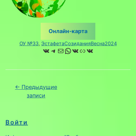
Онлайн-карта
ОУ №33
, 
ЭстафетаСозиданияВесна2024
ВКонтакте
Telegram
Почта
WhatsApp
ВКонтакте
Ссылка
ВКонтакте
Навигация по записям
←
Предыдущие
записи
Войти