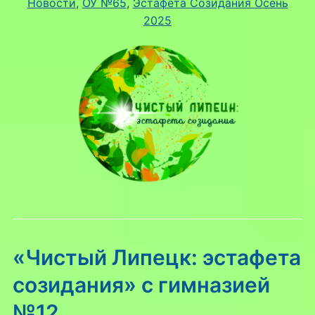
Новости
, 
ОУ №65
, 
Эстафета Созидания Осень
2025
«Чистый Липецк: эстафета
созидания» с гимназией
№12