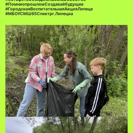
#ПомниопрошломСоздавайбудущее
#ГородскаяВоспитательнаяАкцияЛипецк
#МБОУСМШ65Спектрг.Липецка