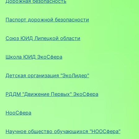
Дорожная безопасность
Паспорт дорожной безопасности
Союз ЮИД Липецкой области
Школа ЮИД ЭкоСфера
Детская организация "ЭкоЛидер"
РДДМ "Движение Первых" ЭкоСфера
НооСфера
Научное общество обучающихся "НООСфера"