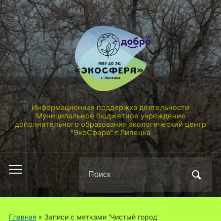
Информационная поддержка деятельности
Муниципальное бюджетное учреждение
дополнительного образования экологический центр
"ЭкоСфера" г.Липецка
Поиск
Переключить
по:
мобильное
меню
Главная
»
Записи с метками 'Чистый город'