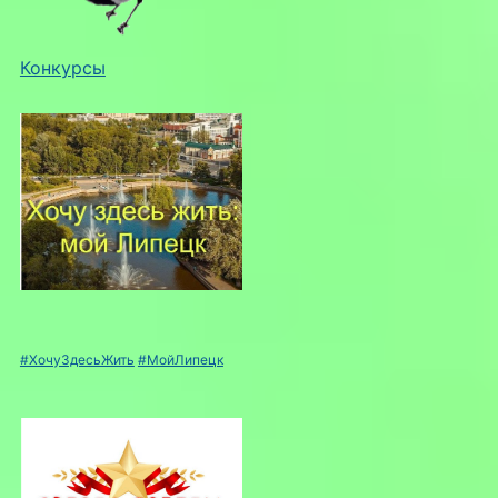
Конкурсы
#ХочуЗдесьЖить
#МойЛипецк