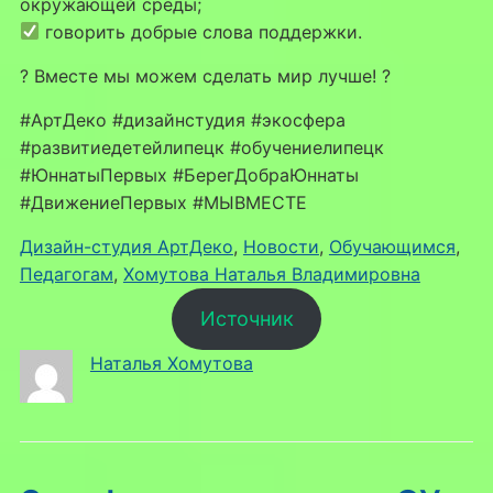
окружающей среды;
говорить добрые слова поддержки.
? Вместе мы можем сделать мир лучше! ?
#АртДеко #дизайнстудия #экосфера
#развитиедетейлипецк #обучениелипецк
#ЮннатыПервых #БерегДобраЮннаты
#ДвижениеПервых #МЫВМЕСТЕ
Дизайн-студия АртДеко
, 
Новости
, 
Обучающимся
, 
Педагогам
, 
Хомутова Наталья Владимировна
Источник
Наталья Хомутова