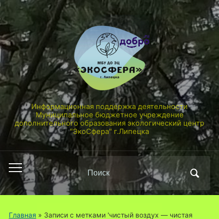
Информационная поддержка деятельности
Муниципальное бюджетное учреждение
дополнительного образования экологический центр
"ЭкоСфера" г.Липецка
Поиск
Переключить
по:
мобильное
меню
Главная
»
Записи с метками 'чистый воздух — чистая