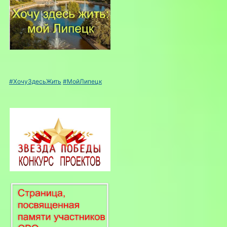
#ХочуЗдесьЖить
#МойЛипецк