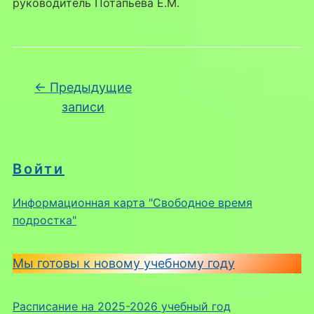
руководитель Потапьева Е.М.
Навигация по записям
←
Предыдущие
записи
Войти
Информационная карта "Свободное время
подростка"
Мы готовы к новому учебному году
Расписание на 2025-2026 учебный год