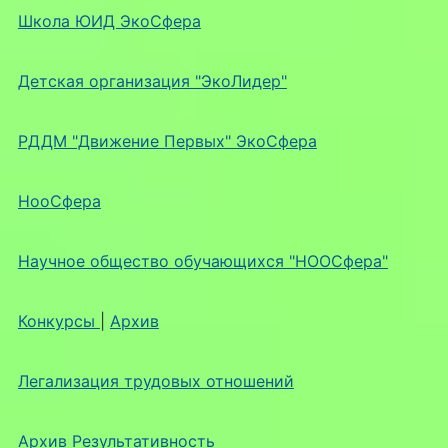
Школа ЮИД ЭкоСфера
Детская организация "ЭкоЛидер"
РДДМ "Движение Первых" ЭкоСфера
НооСфера
Научное общество обучающихся "НООСфера"
Конкурсы
|
Архив
Легализация трудовых отношений
Архив Результативность