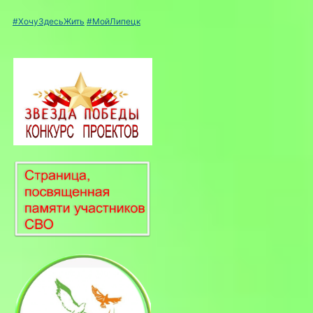
#ХочуЗдесьЖить
#МойЛипецк