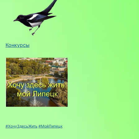
Конкурсы
#ХочуЗдесьЖить
#МойЛипецк