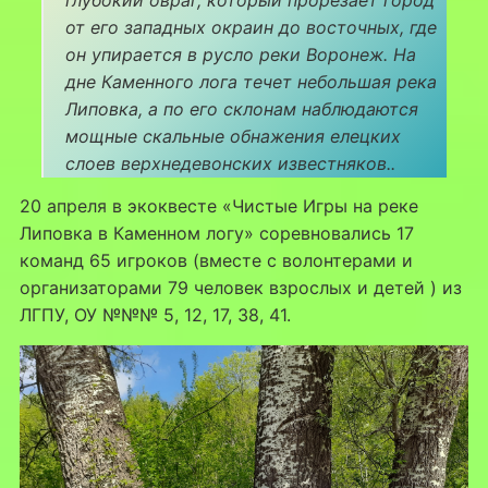
от его западных окраин до восточных, где
он упирается в русло реки Воронеж. На
дне Каменного лога течет небольшая река
Липовка, а по его склонам наблюдаются
мощные скальные обнажения елецких
слоев верхнедевонских известняков..
20 апреля в экоквесте «Чистые Игры на реке
Липовка в Каменном логу» соревновались 17
команд 65 игроков (вместе с волонтерами и
организаторами 79 человек взрослых и детей ) из
ЛГПУ, ОУ №№№ 5, 12, 17, 38, 41.