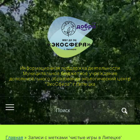
Информационная поддержка деятельности
Муниципальное бюджетное учреждение
дополнительного образования экологический центр
"ЭкоСфера" г.Липецка
Поиск
Переключить
по:
мобильное
меню
Главная
»
Записи с метками 'чистые игры в Липецке'