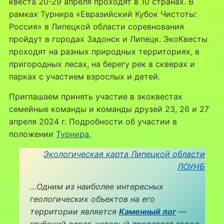
квеста 20-29 апреля проходят в 10 странах. В
рамках Турнира «Евразийский Кубок Чистоты:
Россия» в Липецкой области соревнования
пройдут в городах Задонск и Липецк. ЭкоКвесты
проходят на разных природных территориях, в
пригородных лесах, на берегу рек в скверах и
парках с участием взрослых и детей.
Приглашаем принять участие в экоквестах
семейные команды и команды друзей 23, 26 и 27
апреля 2024 г. Подробности об участии в
положении
Турнира
.
Экологическая карта Липецкой области
ЛОУНБ
…Одним из наиболее интересных
геологических объектов на его
территории является
Каменный лог
—
глубокий овраг, который прорезает город