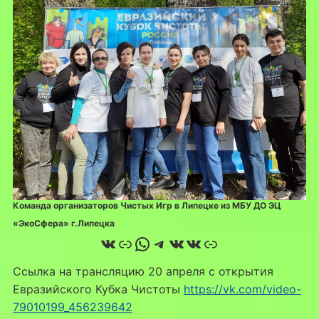
Команда организаторов Чистых Игр в Липецке из МБУ ДО ЭЦ
«ЭкоСфера» г.Липецка
ВКонтакте
Ссылка
WhatsApp
Telegram
ВКонтакте
ВКонтакте
Ссылка
Ссылка на трансляцию 20 апреля с открытия
Евразийского Кубка Чистоты
https://vk.com/video-
79010199_456239642