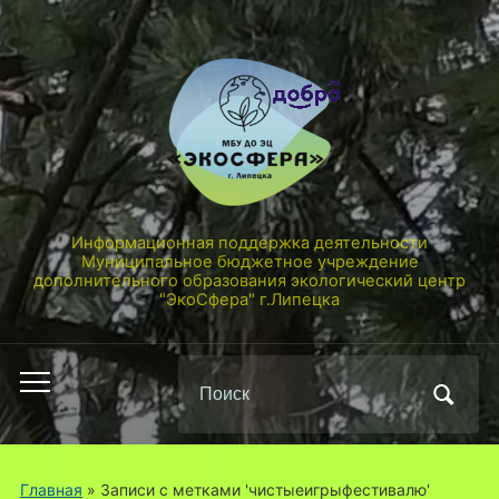
Информационная поддержка деятельности
Муниципальное бюджетное учреждение
дополнительного образования экологический центр
"ЭкоСфера" г.Липецка
Поиск
Переключить
по:
мобильное
меню
Главная
»
Записи с метками 'чистыеигрыфестивалю'