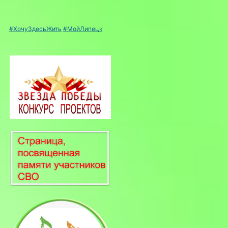
#ХочуЗдесьЖить
#МойЛипецк