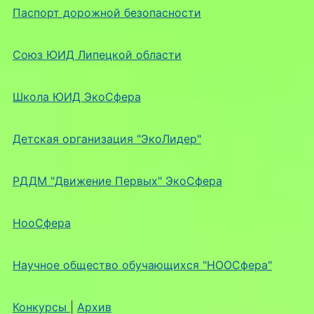
Паспорт дорожной безопасности
Союз ЮИД Липецкой области
Школа ЮИД ЭкоСфера
Детская организация "ЭкоЛидер"
РДДМ "Движение Первых" ЭкоСфера
НооСфера
Научное общество обучающихся "НООСфера"
Конкурсы
|
Архив