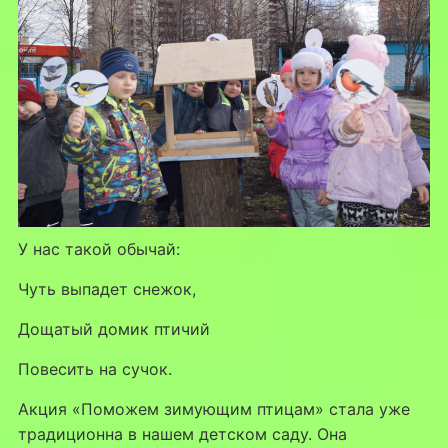
У нас такой обычай:
Чуть выпадет снежок,
Дощатый домик птичий
Повесить на сучок.
Акция «Поможем зимующим птицам» стала уже
традиционна в нашем детском саду. Она