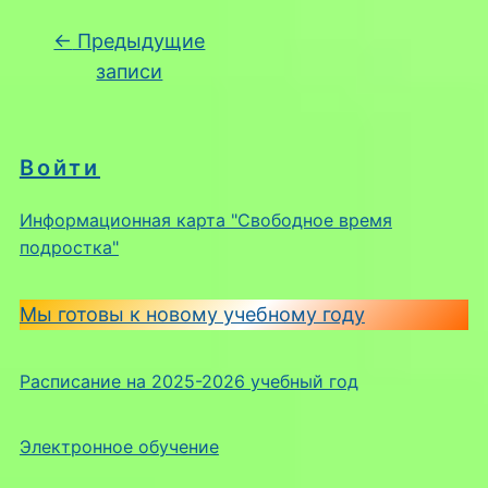
Навигация по записям
←
Предыдущие
записи
Войти
Информационная карта "Свободное время
подростка"
Мы готовы к новому учебному году
Расписание на 2025-2026 учебный год
Электронное обучение