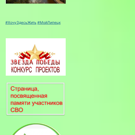
#ХочуЗдесьЖить
#МойЛипецк