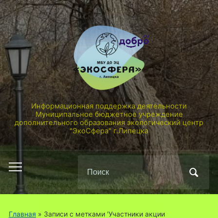
Информационная поддержка деятельности
Муниципальное бюджетное учреждение
дополнительного образования экологический центр
"ЭкоСфера" г.Липецка
Поиск
Переключить
по:
мобильное
меню
Главная
»
Записи с метками 'Участники акции