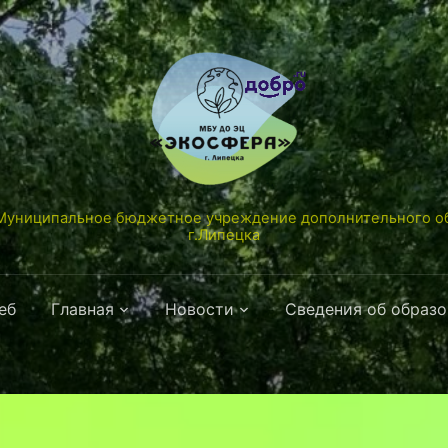
униципальное бюджетное учреждение дополнительного об
г.Липецка
еб
Главная
Новости
Сведения об образ