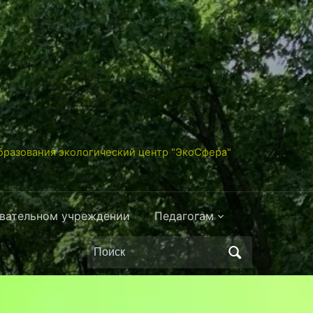
разования экологический центр "ЭкоСфера"
овательном учреждении
Педагогам
Поиск
по: