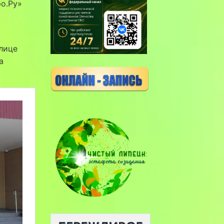
о.Ру»
лице
а