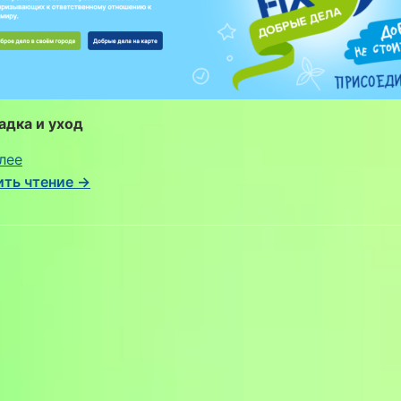
адка и уход
:
лее
ЭкоСердце
ть чтение →
Липецка