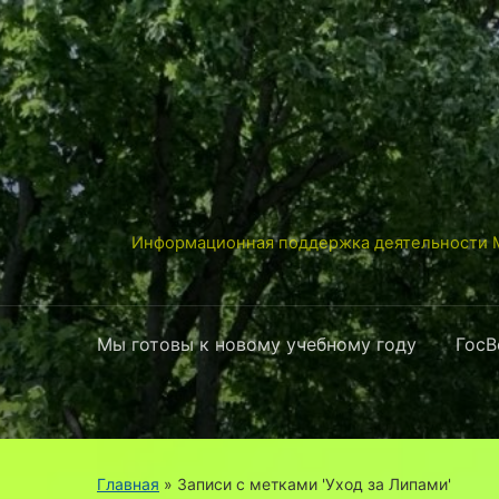
Информационная поддержка деятельности М
Мы готовы к новому учебному году
ГосВ
Главная
»
Записи с метками 'Уход за Липами'