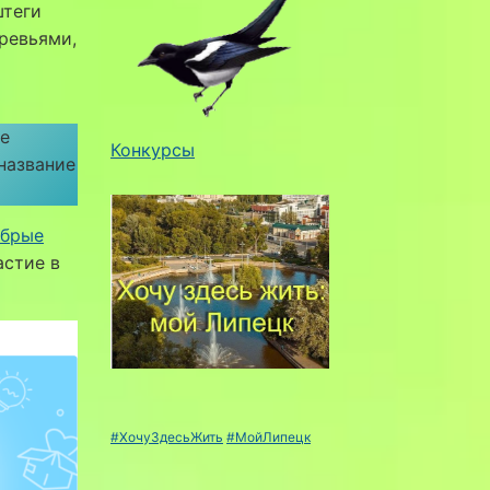
штеги
ревьями,
е
Конкурсы
название
брые
астие в
#ХочуЗдесьЖить
#МойЛипецк