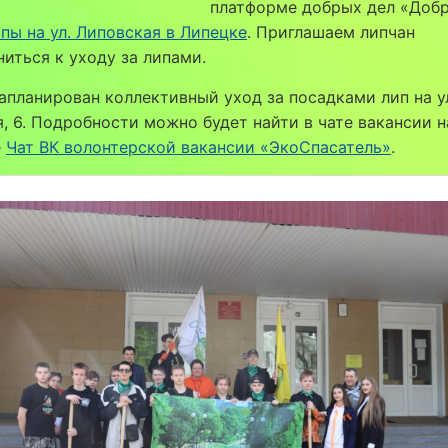
платформе добрых дел «Добр
пы на ул. Липовская в Липецке
. Приглашаем липчан
иться к уходу за липами.
апланирован коллективный уход за посадками лип на у
, 6. Подробности можно будет найти в чате вакансии н
е
Чат ВК волонтерской вакансии «ЭкоСпасатель»
.