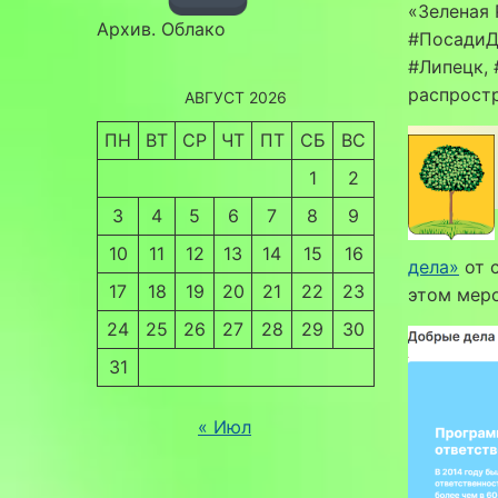
«Зеленая
Архив. Облако
#ПосадиД
#Липецк,
распрост
АВГУСТ 2026
ПН
ВТ
СР
ЧТ
ПТ
СБ
ВС
1
2
3
4
5
6
7
8
9
10
11
12
13
14
15
16
дела»
от с
17
18
19
20
21
22
23
этом мер
24
25
26
27
28
29
30
31
« Июл