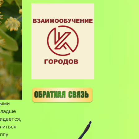
дыми
младше
идается,
елиться
уппу