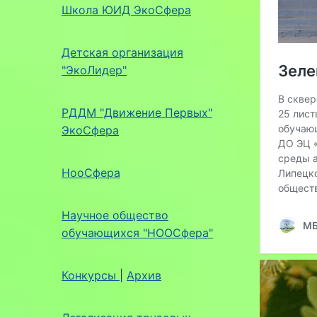
Школа ЮИД ЭкоСфера
Детская организация
"ЭкоЛидер"
РДДМ "Движение Первых"
ЭкоСфера
НооСфера
Научное общество
обучающихся "НООСфера"
Конкурсы
|
Архив