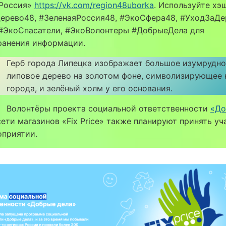
 Россия»
https://vk.com/region48uborka
. Используйте хэ
ерево48, #ЗеленаяРоссия48, #ЭкоСфера48, #УходЗаДе
 #ЭкоСпасатели, #ЭкоВолонтеры #ДобрыеДела для
ранения информации.
Герб города Липецка изображает большое изумрудно
липовое дерево на золотом фоне, символизирующее 
города, и зелёный холм у его основания.
Волонтёры проекта социальной ответственности
«До
ети магазинов «Fix Price» также планируют принять уч
оприятии.