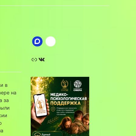
Ссылка
ВКонтакте
и в
вере на
а за
были
сии
о
на