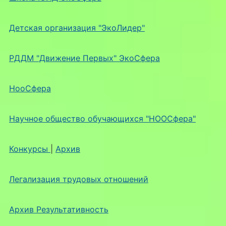
Детская организация "ЭкоЛидер"
РДДМ "Движение Первых" ЭкоСфера
НооСфера
Научное общество обучающихся "НООСфера"
Конкурсы
|
Архив
Легализация трудовых отношений
Архив Результативность