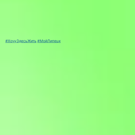
#ХочуЗдесьЖить
#МойЛипецк