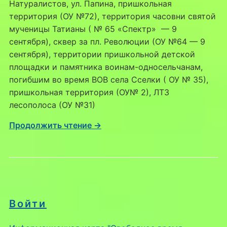
Натуралистов, ул. Папина, пришкольная
территория (ОУ №72), территория часовни святой
мученицы Татианы ( № 65 «Спектр» — 9
сентября), сквер за пл. Революции (ОУ №64 — 9
сентября), территории пришкольной детской
площадки и памятника воинам-односельчанам,
погибшим во время ВОВ села Сселки ( ОУ № 35),
пришкольная территория (ОУ№ 2), ЛТЗ
лесополоса (ОУ №31)
Продолжить чтение →
Войти