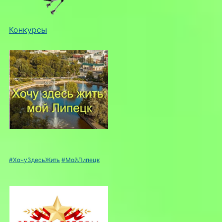
Конкурсы
#ХочуЗдесьЖить
#МойЛипецк