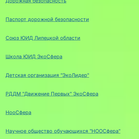
Дорожная безопасность
Паспорт дорожной безопасности
Союз ЮИД Липецкой области
Школа ЮИД ЭкоСфера
Детская организация "ЭкоЛидер"
РДДМ "Движение Первых" ЭкоСфера
НооСфера
Научное общество обучающихся "НООСфера"