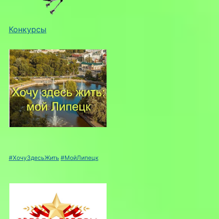
Конкурсы
#ХочуЗдесьЖить
#МойЛипецк