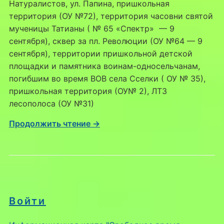
Натуралистов, ул. Папина, пришкольная
территория (ОУ №72), территория часовни святой
мученицы Татианы ( № 65 «Спектр» — 9
сентября), сквер за пл. Революции (ОУ №64 — 9
сентября), территории пришкольной детской
площадки и памятника воинам-односельчанам,
погибшим во время ВОВ села Сселки ( ОУ № 35),
пришкольная территория (ОУ№ 2), ЛТЗ
лесополоса (ОУ №31)
Продолжить чтение →
Войти