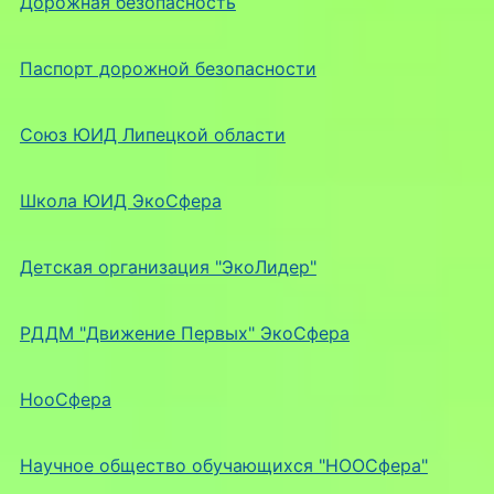
Дорожная безопасность
Паспорт дорожной безопасности
Союз ЮИД Липецкой области
Школа ЮИД ЭкоСфера
Детская организация "ЭкоЛидер"
РДДМ "Движение Первых" ЭкоСфера
НооСфера
Научное общество обучающихся "НООСфера"