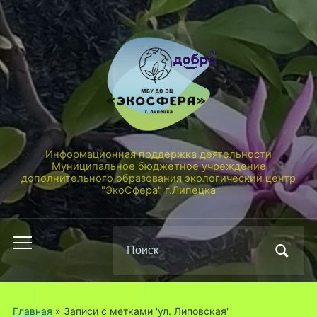
Информационная поддержка деятельности
Муниципальное бюджетное учреждение
дополнительного образования экологический центр
"ЭкоСфера" г.Липецка
Поиск
Переключить
по:
мобильное
меню
Главная
»
Записи с метками 'ул. Липовская'