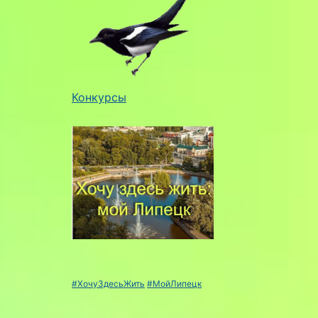
Конкурсы
#ХочуЗдесьЖить
#МойЛипецк