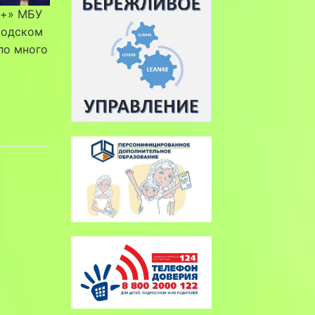
 +» МБУ
родском
ло много