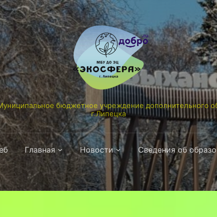
униципальное бюджетное учреждение дополнительного об
г.Липецка
еб
Главная
Новости
Сведения об образ