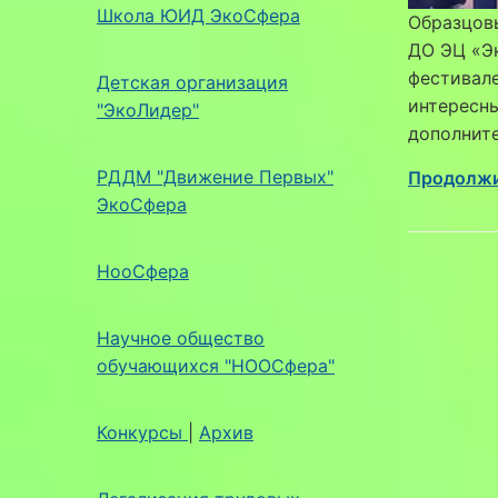
Школа ЮИД ЭкоСфера
Образцов
ДО ЭЦ «Эк
фестивале
Детская организация
интересны
"ЭкоЛидер"
дополнит
РДДМ "Движение Первых"
Продолжи
ЭкоСфера
НооСфера
Научное общество
обучающихся "НООСфера"
Конкурсы
|
Архив