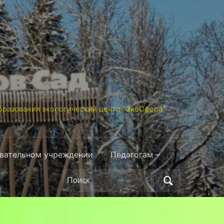
разования экологический центр "ЭкоСфера"
овательном учреждении
Педагогам
Поиск
по: