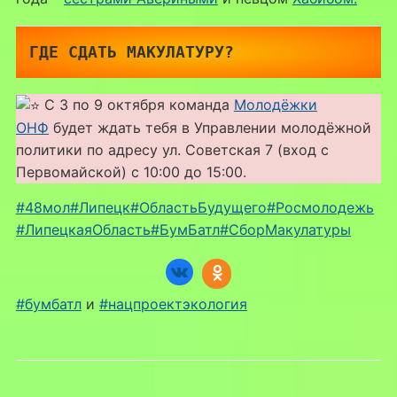
ГДЕ СДАТЬ МАКУЛАТУРУ?
С 3 по 9 октября команда
Молодёжки
ОНФ
будет ждать тебя в Управлении молодёжной
политики по адресу ул. Советская 7 (вход с
Первомайской) с 10:00 до 15:00.
#48мол
#Липецк
#ОбластьБудущего
#Росмолодежь
#ЛипецкаяОбласть
#БумБатл
#СборМакулатуры
#бумбатл
и
#нацпроектэкология