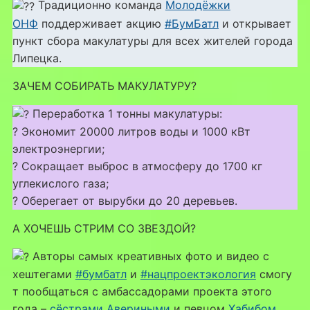
Традиционно команда
Молодёжки
ОНФ
поддерживает акцию
#БумБатл
и открывает
пункт сбора макулатуры для всех жителей города
Липецка.
ЗАЧЕМ СОБИРАТЬ МАКУЛАТУРУ?
Переработка 1 тонны макулатуры:
? Экономит 20000 литров воды и 1000 кВт
электроэнергии;
? Сокращает выброс в атмосферу до 1700 кг
углекислого газа;
? Оберегает от вырубки до 20 деревьев.
А ХОЧЕШЬ СТРИМ СО ЗВЕЗДОЙ?
Авторы самых креативных фото и видео с
хештегами
#бумбатл
и
#нацпроектэкология
смогу
т пообщаться с амбассадорами проекта этого
года –
сёстрами Авериными
и певцом
Хабибом.