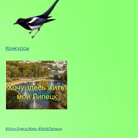
Конкурсы
#ХочуЗдесьЖить
#МойЛипецк