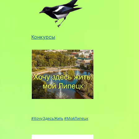
Конкурсы
#ХочуЗдесьЖить
#МойЛипецк