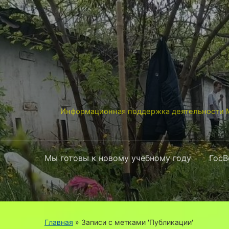
Информационная поддержка деятельности М
Мы готовы к новому учебному году
ГосВ
Главная
»
Записи с метками 'Публикации'