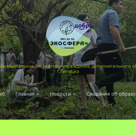
униципальное бюджетное учреждение дополнительного об
г.Липецка
еб
Главная
Новости
Сведения об образ