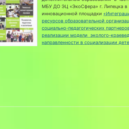
МБУ ДО ЭЦ «ЭкоСфера» г. Липецка в
инновационной площадки
«Интеграц
ресурсов образовательной организа
социально-педагогических партнеров
реализации модели эколого-краеве
направленности в социализации дет