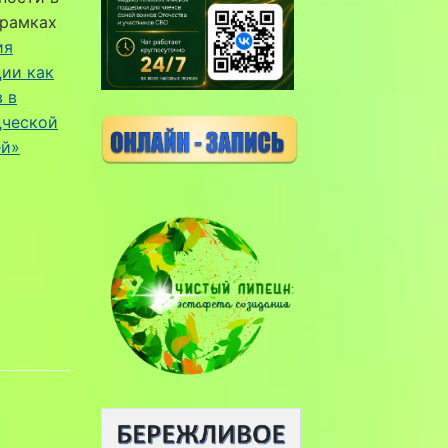
 рамках
ия
ции как
 в
дческой
ей»