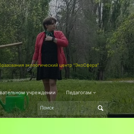
разования экологический центр "ЭкоСфера"
овательном учреждении
Педагогам
Поиск
по: