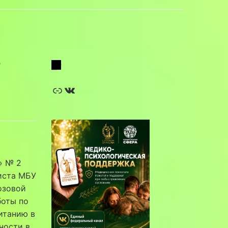
Т
Ссылка
ВКонтакте
» № 2
иста МБУ
озовой
боты по
итанию в
ности в