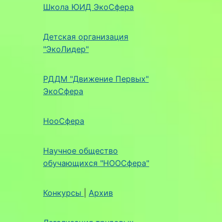
Школа ЮИД ЭкоСфера
Детская организация
"ЭкоЛидер"
РДДМ "Движение Первых"
ЭкоСфера
НооСфера
Научное общество
обучающихся "НООСфера"
Конкурсы
|
Архив