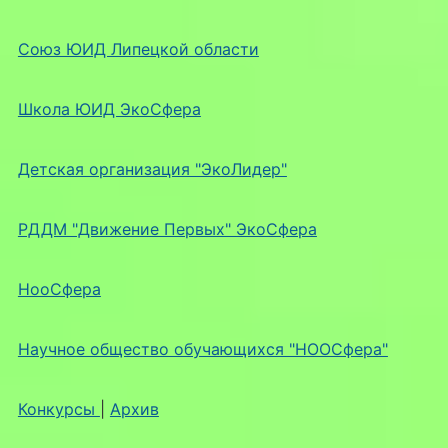
Союз ЮИД Липецкой области
Школа ЮИД ЭкоСфера
Детская организация "ЭкоЛидер"
РДДМ "Движение Первых" ЭкоСфера
НооСфера
Научное общество обучающихся "НООСфера"
Конкурсы
|
Архив