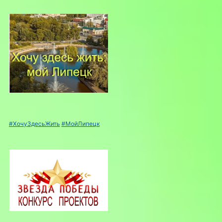
#ХочуЗдесьЖить
#МойЛипецк