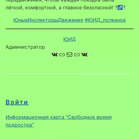
лёгкой, комфортной, а главное безопасной! ?‍
?
ЮныеИнспекторыДвижения
#ЮИД_полезное
ЮИД
Администратор
ВКонтакте
Ссылка
Почта
Ссылка
ВКонтакте
Войти
Информационная карта "Свободное время
подростка"