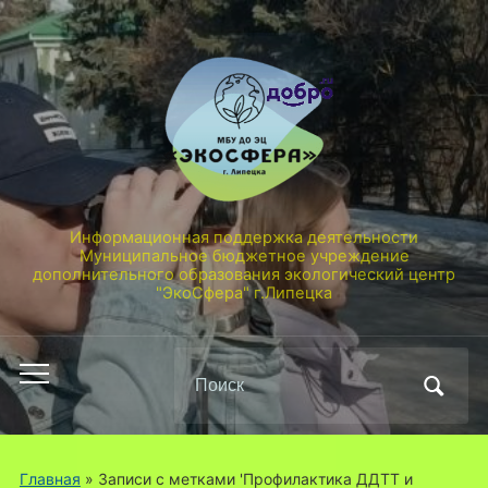
Информационная поддержка деятельности
Муниципальное бюджетное учреждение
дополнительного образования экологический центр
"ЭкоСфера" г.Липецка
Поиск
Переключить
по:
мобильное
меню
Главная
»
Записи с метками 'Профилактика ДДТТ и