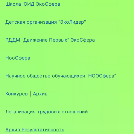
Школа ЮИД ЭкоСфера
Детская организация "ЭкоЛидер"
РДДМ "Движение Первых" ЭкоСфера
НооСфера
Научное общество обучающихся "НООСфера"
Конкурсы
|
Архив
Легализация трудовых отношений
Архив Результативность