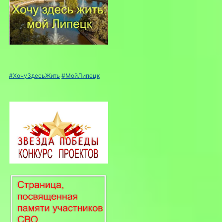
#ХочуЗдесьЖить
#МойЛипецк