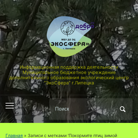
Информационная поддержка деятельности
Муниципальное бюджетное учреждение
дополнительного образования экологический центр
"ЭкоСфера" г.Липецка
Поиск
Переключить
по:
мобильное
меню
Главная
»
Записи с метками 'Покормите птиц зимой