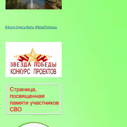
#ХочуЗдесьЖить
#МойЛипецк