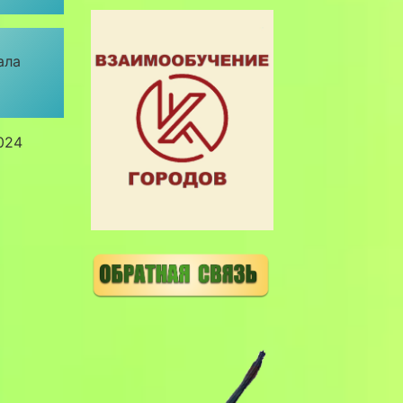
ала
024