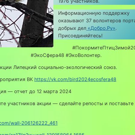
1976 участников.
Информационную поддержку
оказывают 37 волонтеров порт
добрых дел
«Добро.Ру»
.
Присоединяйтесь!
#ПокормитеПтицЗимой2
#ЭкоСфера48 #ЭкоВолонтер.
акции Липецкий социально-экологический союз.
ероприятия ВК
https://vk.com/bird2024ecosfera48
ия — отчет до 12 марта 2024
те участников акции — сделайте репосты и поставьте
k.com/wall-206126222_461
k.com/sc17lip?w=wall-139158064_1685