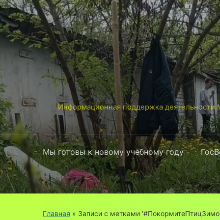
Информационная поддержка деятельности М
Мы готовы к новому учебному году
ГосВ
Главная
»
Записи с метками '#ПокормитеПтицЗимо