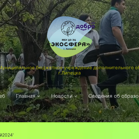
униципальное бюджетное учреждение дополнительного об
г.Липецка
еб
Главная
Новости
Сведения об образ
й2024'