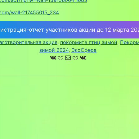
k.com/wall-217455015_234
гистрация-отчет участников акции до 12 марта 20
аготворительная акция
, 
покормите птиц зимой
, 
Покорм
зимой 2024
, 
ЭкоСфера
ВКонтакте
Ссылка
Почта
Ссылка
ВКонтакте