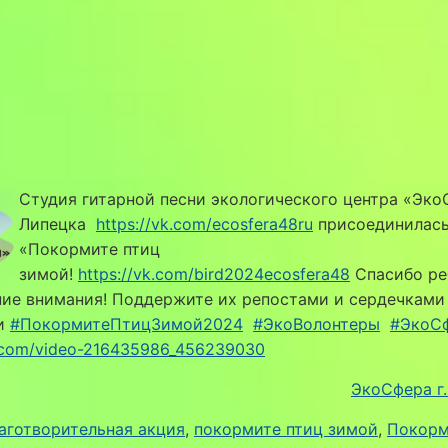
Студия гитарной песни экологического центра «ЭкоС
Липецка
https://vk.com/ecosfera48ru
присоединилась
«Покормите птиц
зимой!
https://vk.com/bird2024ecosfera48
Спасибо ре
ие внимания! Поддержите их репостами и сердечками
и
#ПокормитеПтицЗимой2024
#ЭкоВолонтеры
#ЭкоС
k.com/video-216435986_456239030
ЭкоСфера г
аготворительная акция
, 
покормите птиц зимой
, 
Покорм