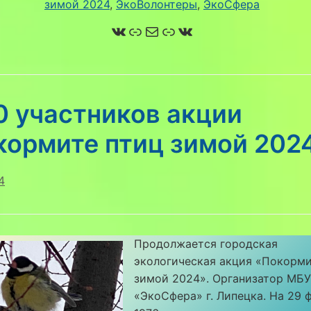
зимой 2024
, 
ЭкоВолонтеры
, 
ЭкоСфера
ВКонтакте
Ссылка
Почта
Ссылка
ВКонтакте
0 участников акции
кормите птиц зимой 202
4
Продолжается городская
экологическая акция «Покорми
зимой 2024». Организатор МБ
«ЭкоСфера» г. Липецка. На 29 