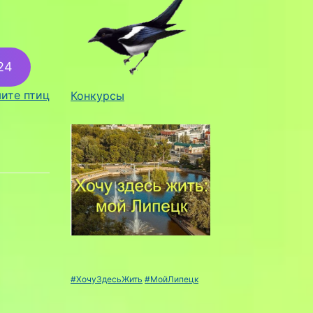
24
ите птиц
Конкурсы
#ХочуЗдесьЖить
#МойЛипецк