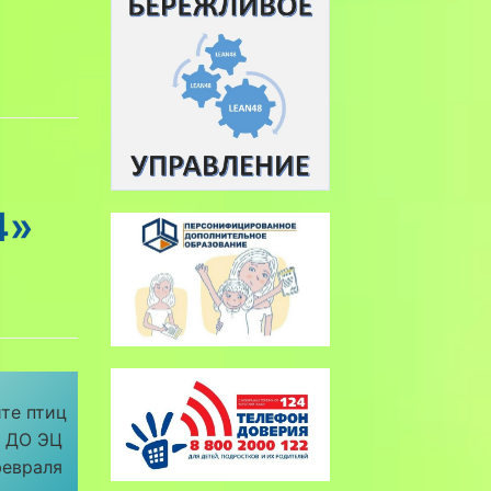
4»
те птиц
У ДО ЭЦ
февраля