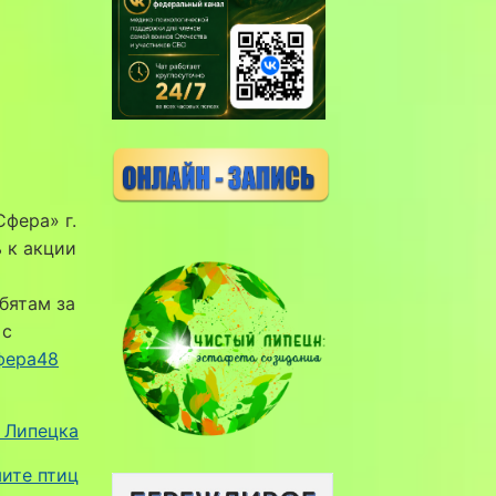
фера» г.
 к акции
бятам за
 с
фера48
. Липецка
ите птиц