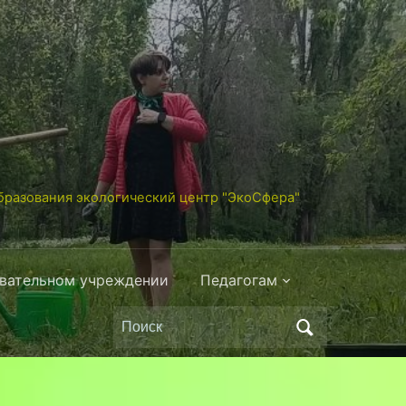
разования экологический центр "ЭкоСфера"
овательном учреждении
Педагогам
Поиск
по: