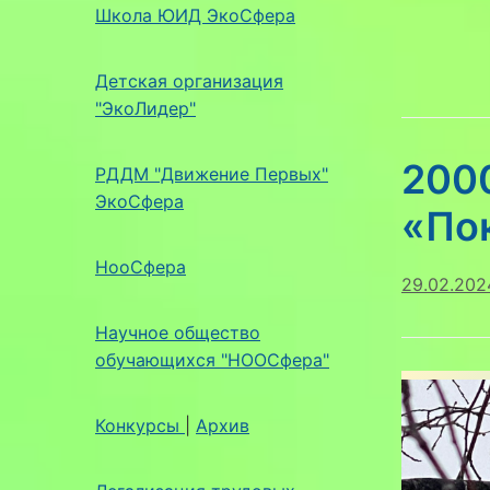
Школа ЮИД ЭкоСфера
Детская организация
"ЭкоЛидер"
200
РДДМ "Движение Первых"
ЭкоСфера
«По
НооСфера
29.02.202
Научное общество
обучающихся "НООСфера"
Конкурсы
|
Архив