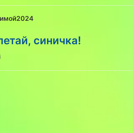
Зимой2024
етай, синичка!
4