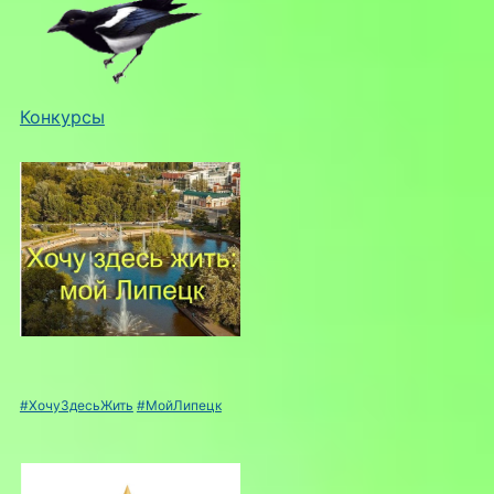
Конкурсы
#ХочуЗдесьЖить
#МойЛипецк