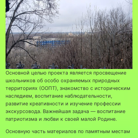
Основной целью проекта является просвещение
школьников об особо охраняемых природных
территориях (ООПТ), знакомство с историческим
наследием, воспитание наблюдательности,
развитие креативности и изучение профессии
экскурсовода. Важнейшая задача — воспитание
патриотизма и любви к своей малой Родине.
Основную часть материалов по памятным местам