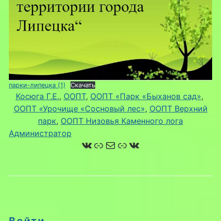
парки-липецка (1)
Скачать
Косюга Г.Е.
, 
ООПТ
, 
ООПТ «Парк «Быханов сад»
, 
ООПТ «Урочище «Сосновый лес»
, 
ООПТ Верхний
парк
, 
ООПТ Низовья Каменного лога
Администратор
ВКонтакте
Ссылка
Почта
Ссылка
ВКонтакте
Войти