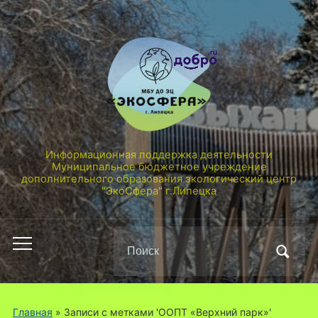
Информационная поддержка деятельности
Муниципальное бюджетное учреждение
дополнительного образования экологический центр
"ЭкоСфера" г.Липецка
Поиск
Переключить
по:
мобильное
меню
Главная
»
Записи с метками 'ООПТ «Верхний парк»'