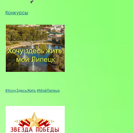
Конкурсы
#ХочуЗдесьЖить
#МойЛипецк