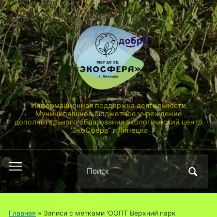
Информационная поддержка деятельности
Муниципальное бюджетное учреждение
дополнительного образования экологический центр
"ЭкоСфера" г.Липецка
Поиск
Переключить
по:
мобильное
меню
Главная
»
Записи с метками 'ООПТ Верхний парк