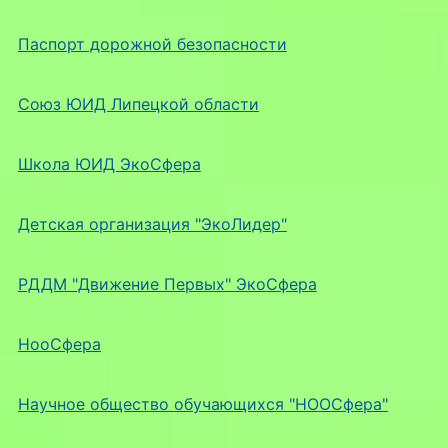
Паспорт дорожной безопасности
Союз ЮИД Липецкой области
Школа ЮИД ЭкоСфера
Детская организация "ЭкоЛидер"
РДДМ "Движение Первых" ЭкоСфера
НооСфера
Научное общество обучающихся "НООСфера"