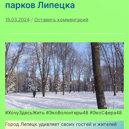
парков Липецка
саду
19.03.2024
/
Оставить комментарий
#ХочуЗдесьЖить #ЭкоВолонтеры48 #ЭкоСфера48
Город Липецк удивляет своих гостей и жителей