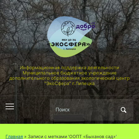
Информационная поддержка деятельности
Муниципальное бюджетное учреждение
дополнительного образования экологический центр
"ЭкоСфера" г.Липецка
Поиск
Переключить
по:
мобильное
меню
Главная
»
Записи с метками 'ООПТ «Быханов сад»'