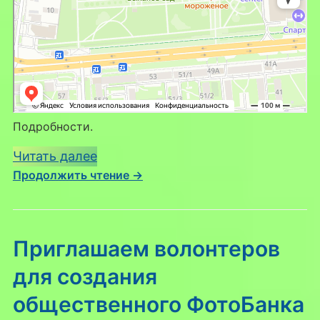
Подробности.
:
Читать далее
Продолжить чтение →
Приглашаем
в
мир
природы:
Приглашаем волонтеров
бесплатная
для создания
экскурсия
по
общественного ФотоБанка
Быханову