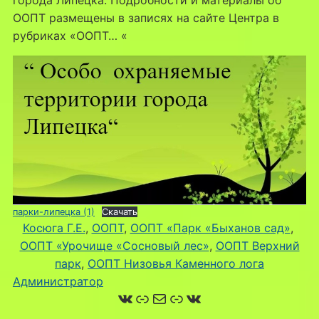
ООПТ размещены в записях на сайте Центра в
рубриках «ООПТ… «
парки-липецка (1)
Скачать
Косюга Г.Е.
, 
ООПТ
, 
ООПТ «Парк «Быханов сад»
, 
ООПТ «Урочище «Сосновый лес»
, 
ООПТ Верхний
парк
, 
ООПТ Низовья Каменного лога
Администратор
ВКонтакте
Ссылка
Почта
Ссылка
ВКонтакте