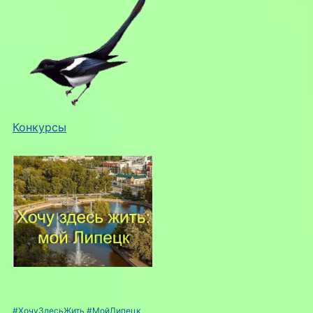
Конкурсы
#ХочуЗдесьЖить
#МойЛипецк