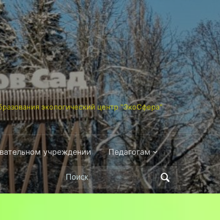
разования экологический центр "ЭкоСфера"
овательном учреждении
Педагогам
Поиск
по: