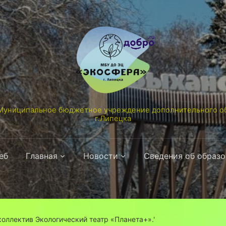
униципальное бюджетное учреждение дополнительного об
г.Липецка
еб
Главная
Новости
Сведения об образ
оллектив Экологический театр «Планета+».'