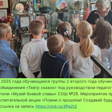
 2025 года обучающиеся группы 2 второго года обуче
объединения «Театр сказок» под руководством педагога
етили «Музей боевой славы» СОШ №28. Мероприятие п
спитательной акции «Помни о прошлом! Создавай буду
ссылка на запись
https://clck.ru/3Pe2t2