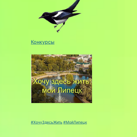
Конкурсы
#ХочуЗдесьЖить
#МойЛипецк