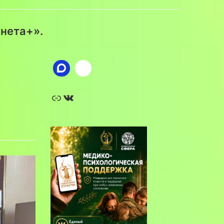
нета+».
Ссылка
ВКонтакте