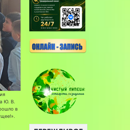
ния
 Ю. В.
рошло в
щее!».