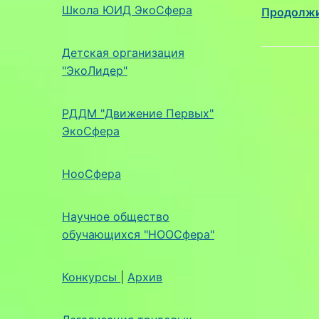
Школа ЮИД ЭкоСфера
Продолжи
Детская организация
"ЭкоЛидер"
РДДМ "Движение Первых"
ЭкоСфера
НооСфера
Научное общество
обучающихся "НООСфера"
Конкурсы
|
Архив