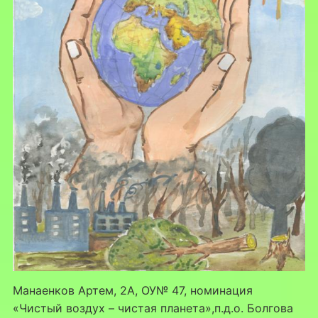
Манаенков Артем, 2А, ОУ№ 47, номинация
«Чистый воздух – чистая планета»,п.д.о. Болгова