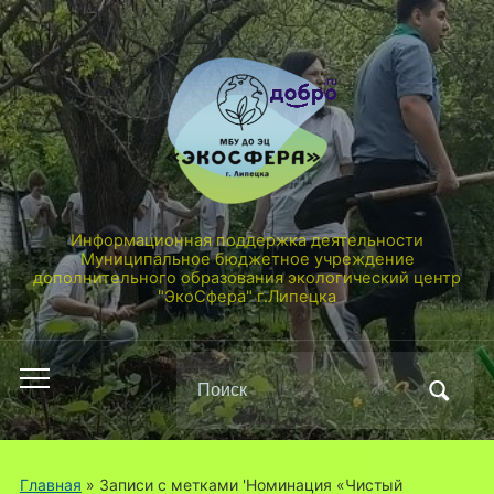
Информационная поддержка деятельности
Муниципальное бюджетное учреждение
дополнительного образования экологический центр
"ЭкоСфера" г.Липецка
Поиск
Переключить
по:
мобильное
меню
Главная
»
Записи с метками 'Номинация «Чистый