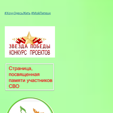
#ХочуЗдесьЖить
#МойЛипецк