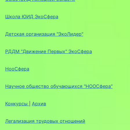
Школа ЮИД ЭкоСфера
Детская организация "ЭкоЛидер"
РДДМ "Движение Первых" ЭкоСфера
НооСфера
Научное общество обучающихся "НООСфера"
Конкурсы
|
Архив
Легализация трудовых отношений