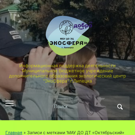
Информационная поддержка деятельности
Муниципальное бюджетное учреждение
дополнительного образования экологический центр
"ЭкоСфера" г.Липецка
Поиск
Переключить
по:
мобильное
меню
Главная
»
Записи с метками 'МАУ ДО ДТ «Октябрьский»