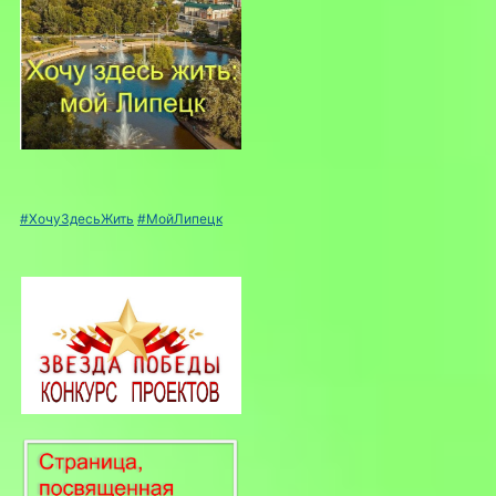
#ХочуЗдесьЖить
#МойЛипецк