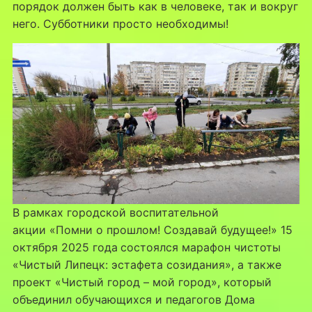
порядок должен быть как в человеке, так и вокруг
него. Субботники просто необходимы!
В рамках городской воспитательной
акции «Помни о прошлом! Создавай будущее!» 15
октября 2025 года
состоялся марафон чистоты
«Чистый Липецк: эстафета созидания», а также
проект «Чистый город – мой город», который
объединил обучающихся и педагогов Дома