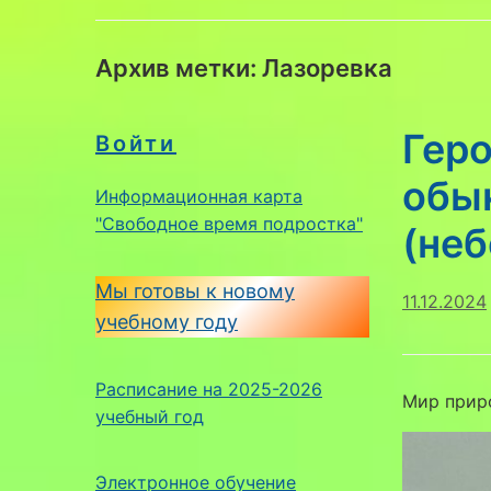
Архив метки:
Лазоревка
Гер
Войти
обы
Информационная карта
"Свободное время подростка"
(не
Мы готовы к новому
11.12.2024
учебному году
Расписание на 2025-2026
Мир прир
учебный год
Электронное обучение