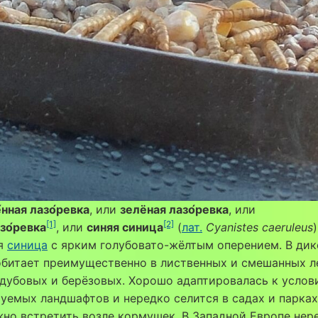
нная лазо́ревка
, или
зелёная лазо́ревка
, или
[1]
[2]
зо́ревка
, или
синяя синица
(
лат.
Cyanistes caeruleus
я
синица
с ярким голубовато-жёлтым оперением. В дик
битает преимущественно в лиственных и смешанных л
дубовых и берёзовых. Хорошо адаптировалась к услов
уемых ландшафтов и нередко селится в садах и парках,
но встретить возле кормушек. В Западной Европе нер