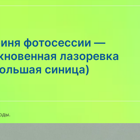
оиня фотосессии —
кновенная лазоревка
большая синица)
оды.