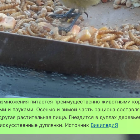
размножения питается преимущественно животными к
и и пауками. Осенью и зимой часть рациона составл
другая растительная пища. Гнездится в дуплах деревье
 искусственные дуплянки. Источник
ВикипедиЯ