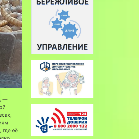
), —
ой
есах,
иям
 где её
едко