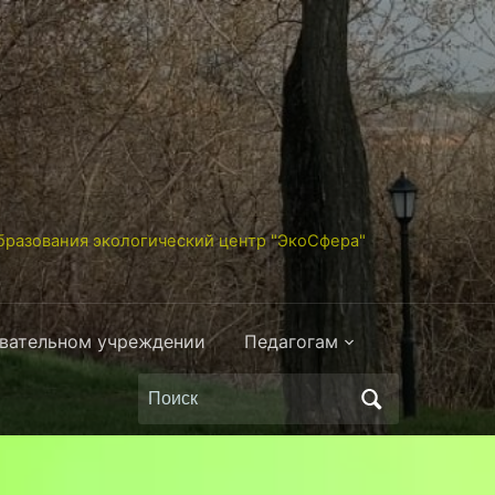
разования экологический центр "ЭкоСфера"
овательном учреждении
Педагогам
Поиск
по: