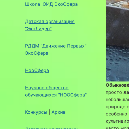
Школа ЮИД ЭкоСфера
Детская организация
"ЭкоЛидер"
РДДМ "Движение Первых"
ЭкоСфера
НооСфера
Обыкнове́
Научное общество
просто
ла
обучающихся "НООСфера"
небольша
природе о
Конкурсы
|
Архив
особенно 
культивир
часто мож