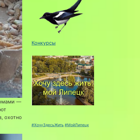
Конкурсы
ормами —
яют
в, охотно
#ХочуЗдесьЖить
#МойЛипецк