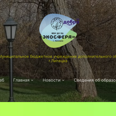
униципальное бюджетное учреждение дополнительного об
г.Липецка
еб
Главная
Новости
Сведения об образ