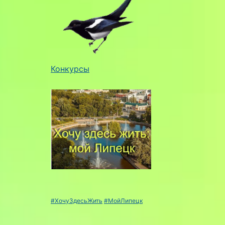
Конкурсы
#ХочуЗдесьЖить
#МойЛипецк