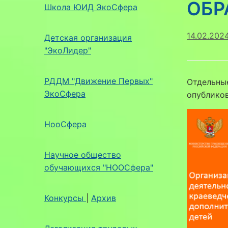
ОБР
Школа ЮИД ЭкоСфера
14.02.202
Детская организация
"ЭкоЛидер"
РДДМ "Движение Первых"
Отдельные
ЭкоСфера
опубликов
НооСфера
Научное общество
обучающихся "НООСфера"
Конкурсы
|
Архив