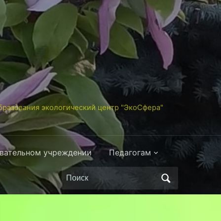
разования экологический центр "ЭкоСфера"
овательном учреждении
Педагогам
Поиск
по: