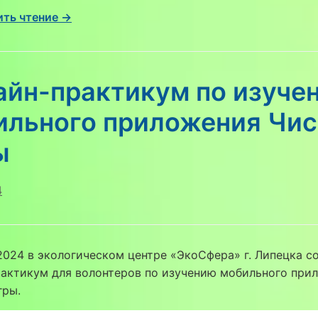
ть чтение →
айн-практикум по изуче
ильного приложения Чи
ы
4
2024 в экологическом центре «ЭкоСфера» г. Липецка с
рактикум для волонтеров по изучению мобильного при
гры.