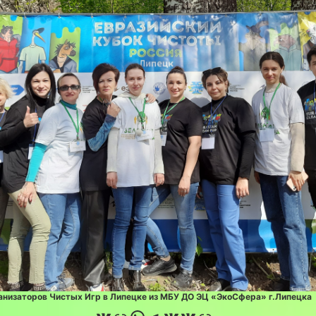
анизаторов Чистых Игр в Липецке из МБУ ДО ЭЦ «ЭкоСфера» г.Липецка