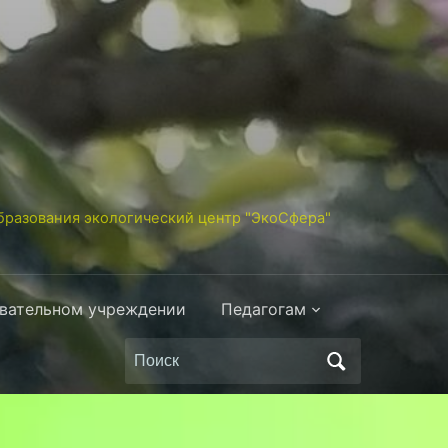
разования экологический центр "ЭкоСфера"
овательном учреждении
Педагогам
Поиск
по: