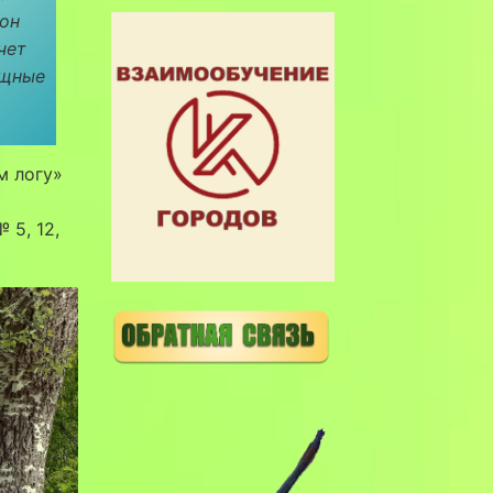
 он
чет
ощные
м логу»
 5, 12,