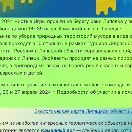
 2024 Чистые Игры прошли на берегу реки Липовка у 
айоне домов 16- 39 на ул. Каменный лог в г. Липецке.
ние по уборке природных территорий мусора в виде 
еля проходят в 10 странах. В рамках Турнира «Евразий
тоты: Россия» в Липецкой области соревнования прой
адонск и Липецк. ЭкоКвесты проходят на разных прир
ях, в пригородных лесах, на берегу рек в скверах и па
взрослых и детей.
ем принять участие в экоквестах семейные команды и
, 26 и 27 апреля 2024 г. Подробности об участии в по
Экологическая карта Липецкой области
им из наиболее интересных геологических объектов на
итории является
Каменный лог
— глубокий овраг, кот