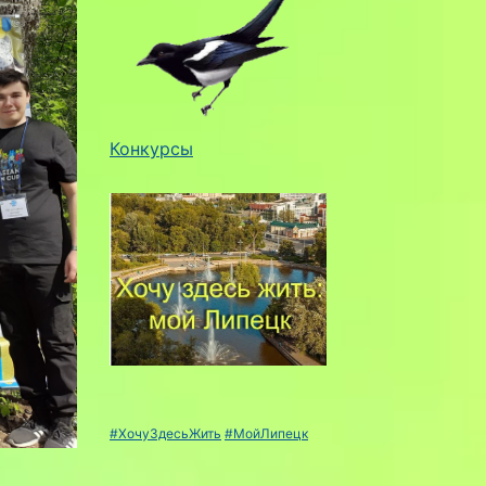
Конкурсы
#ХочуЗдесьЖить
#МойЛипецк