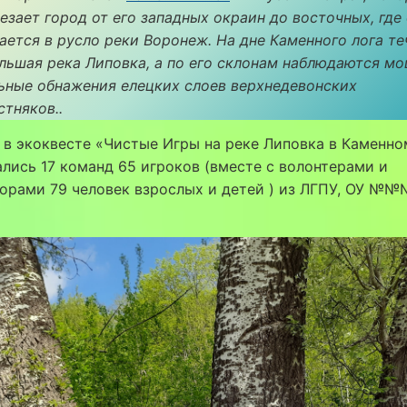
езает город от его западных окраин до восточных, где
ается в русло реки Воронеж. На дне Каменного лога те
льшая река Липовка, а по его склонам наблюдаются м
ьные обнажения елецких слоев верхнедевонских
стняков..
 в экоквесте «Чистые Игры на реке Липовка в Каменно
лись 17 команд 65 игроков (вместе с волонтерами и
орами 79 человек взрослых и детей ) из ЛГПУ, ОУ №№№