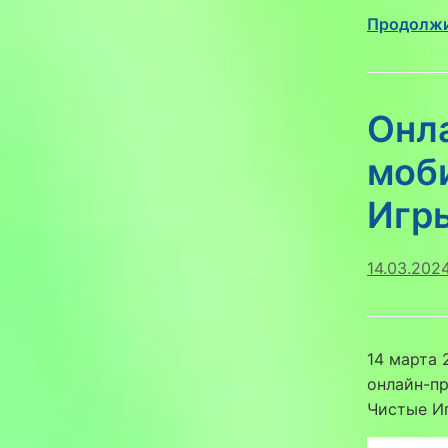
Продолжи
Онл
моб
Игр
14.03.202
14 марта 
онлайн-п
Чистые И