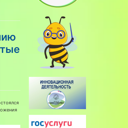
нию
стые
остоялся
ложения