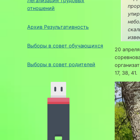
Легализация трудовых
прор
отношений
упир
небо
Архив Результативность
скал
изве
Выборы в совет обучающихся
20 апреля
соревнова
Выборы в совет родителей
организат
17, 38, 41.