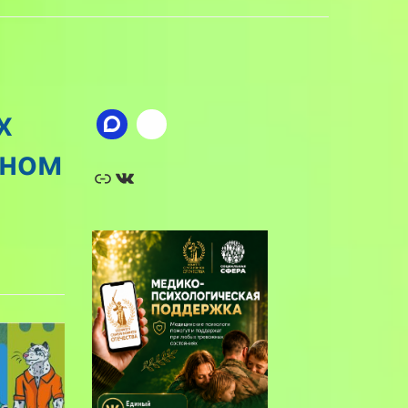
х
нном
Ссылка
ВКонтакте