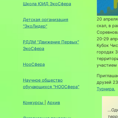
Школа ЮИД ЭкоСфера
20 апреля
Детская организация
скал, в р
"ЭкоЛидер"
Соревнова
20-29 апр
РДДМ "Движение Первых"
Кубок Чис
ЭкоСфера
городах З
территори
НооСфера
участием 
Приглаша
Научное общество
друзей 23
обучающихся "НООСфера"
Турнира
.
Конкурсы
|
Архив
…Одн
терр