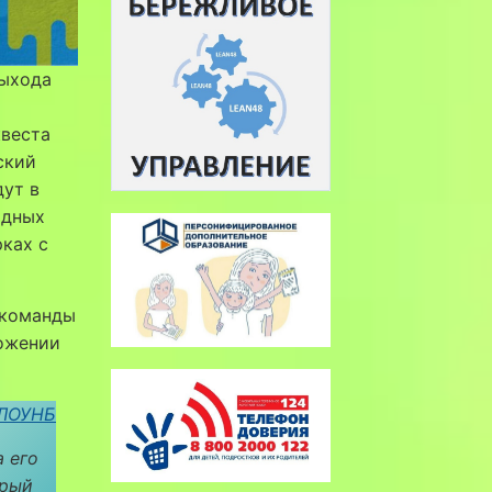
выхода
квеста
ский
дут в
одных
рках с
 команды
ложении
 ЛОУНБ
 его
орый