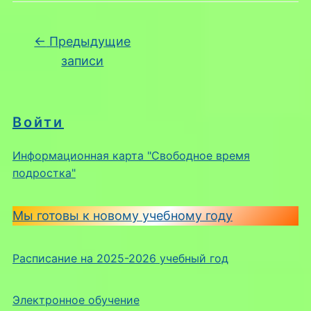
Навигация по записям
←
Предыдущие
записи
Войти
Информационная карта "Свободное время
подростка"
Мы готовы к новому учебному году
Расписание на 2025-2026 учебный год
Электронное обучение