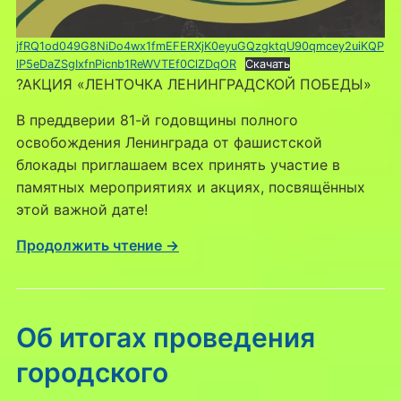
jfRQ1od049G8NiDo4wx1fmEFERXjK0eyuGQzgktqU90qmcey2uiKQP
lP5eDaZSgIxfnPicnb1ReWVTEf0ClZDqOR
Скачать
?АКЦИЯ «ЛЕНТОЧКА ЛЕНИНГРАДСКОЙ ПОБЕДЫ»
В преддверии 81-й годовщины полного
освобождения Ленинграда от фашистской
блокады приглашаем всех принять участие в
памятных мероприятиях и акциях, посвящённых
этой важной дате!
Продолжить чтение →
Об итогах проведения
городского