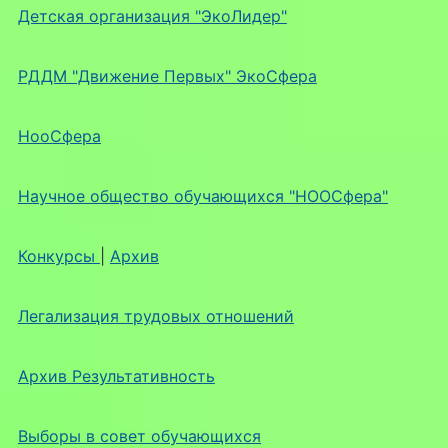
Детская организация "ЭкоЛидер"
РДДМ "Движение Первых" ЭкоСфера
НооСфера
Научное общество обучающихся "НООСфера"
Конкурсы
|
Архив
Легализация трудовых отношений
Архив Результативность
Выборы в совет обучающихся