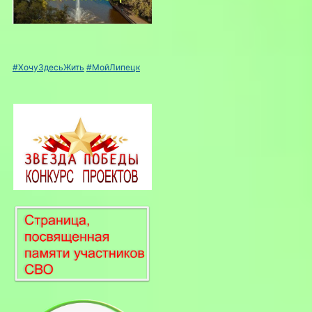
#ХочуЗдесьЖить
#МойЛипецк