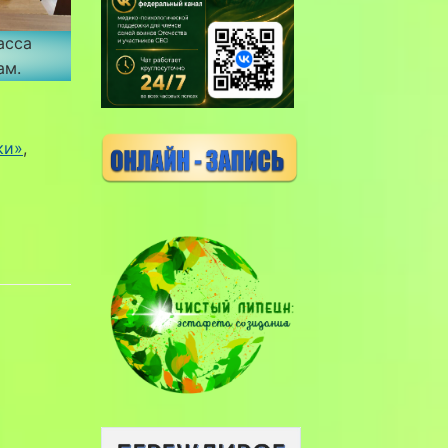
асса
ам.
ки»
, 