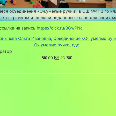
еся объединения «Оч.умелые ручки» в СШ №41 3 го кл
веты крючком и сделали подарочные пано для своих м
ссылка на запись
https://clck.ru/3GwPNc
онычева Ольга Ивановна
, 
Объединение «Оч.умелые руч
Оч.умелые ручки
, 
пдо
ратор
ВКонтакте
Ссылка
Почта
Ссылка
ВКонтакте