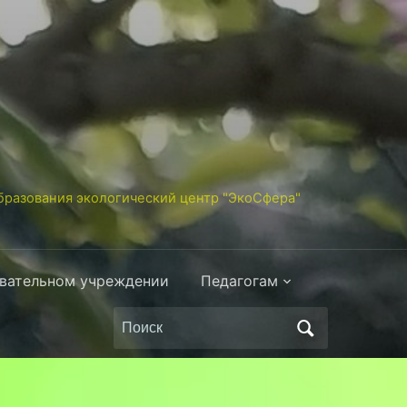
разования экологический центр "ЭкоСфера"
овательном учреждении
Педагогам
Поиск
по: