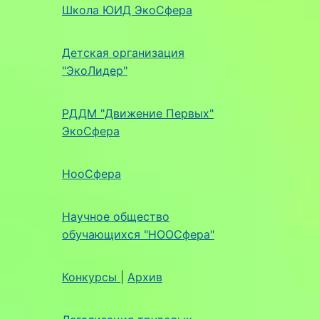
Школа ЮИД ЭкоСфера
Детская организация
"ЭкоЛидер"
РДДМ "Движение Первых"
ЭкоСфера
НооСфера
Научное общество
обучающихся "НООСфера"
Конкурсы
|
Архив