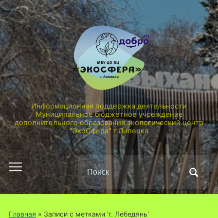
Информационная поддержка деятельности
Муниципальное бюджетное учреждение
дополнительного образования экологический центр
"ЭкоСфера" г.Липецка
Поиск
Переключить
по:
мобильное
меню
Главная
»
Записи с метками 'г. Лебедянь'