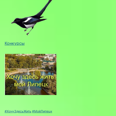
Конкурсы
#ХочуЗдесьЖить
#МойЛипецк