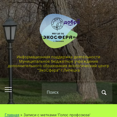
Информационная поддержка деятельности
Муниципальное бюджетное учреждение
дополнительного образования экологический центр
"ЭкоСфера" г.Липецка
Поиск
Переключить
по:
мобильное
меню
Главная
»
Записи с метками 'Голос профсоюза'