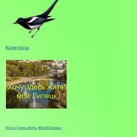
Конкурсы
#ХочуЗдесьЖить
#МойЛипецк