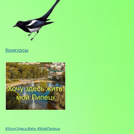
Конкурсы
#ХочуЗдесьЖить
#МойЛипецк