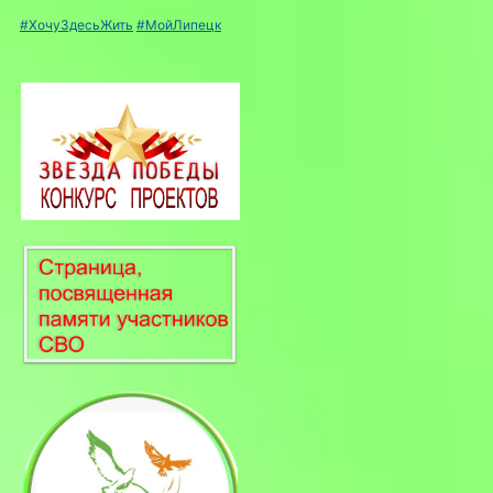
#ХочуЗдесьЖить
#МойЛипецк