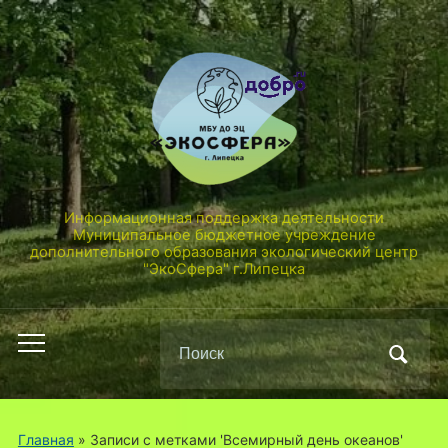
Информационная поддержка деятельности
Муниципальное бюджетное учреждение
дополнительного образования экологический центр
"ЭкоСфера" г.Липецка
Поиск
Переключить
по:
мобильное
меню
Главная
»
Записи с метками 'Всемирный день океанов'