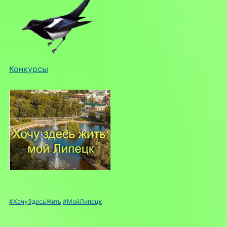
Конкурсы
#ХочуЗдесьЖить
#МойЛипецк