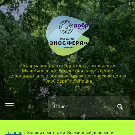
Информационная поддержка деятельности
Муниципальное бюджетное учреждение
дополнительного образования экологический центр
"ЭкоСфера" г.Липецка
Поиск
Переключить
по:
мобильное
меню
Главная
»
Записи с метками 'Всемирный день моря'