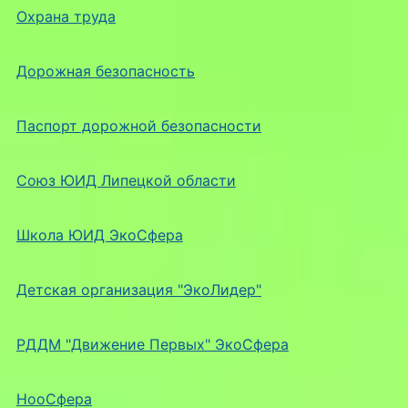
Охрана труда
Дорожная безопасность
Паспорт дорожной безопасности
Союз ЮИД Липецкой области
Школа ЮИД ЭкоСфера
Детская организация "ЭкоЛидер"
РДДМ "Движение Первых" ЭкоСфера
НооСфера