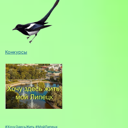
Конкурсы
#ХочуЗдесьЖить
#МойЛипецк