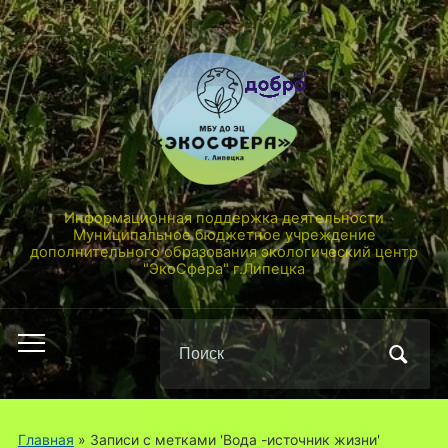
Информационная поддержка деятельности
Муниципальное бюджетное учреждение
дополнительного образования экологический центр
"ЭкоСфера" г.Липецка
Поиск
Переключить
по:
мобильное
меню
Главная
»
Записи с метками 'Вода -источник жизни'