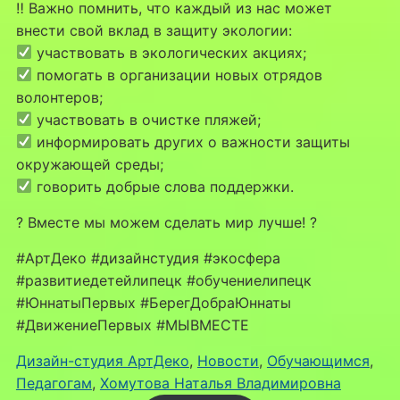
‼ Важно помнить, что каждый из нас может
внести свой вклад в защиту экологии:
участвовать в экологических акциях;
помогать в организации новых отрядов
волонтеров;
участвовать в очистке пляжей;
информировать других о важности защиты
окружающей среды;
говорить добрые слова поддержки.
? Вместе мы можем сделать мир лучше! ?
#АртДеко #дизайнстудия #экосфера
#развитиедетейлипецк #обучениелипецк
#ЮннатыПервых #БерегДобраЮннаты
#ДвижениеПервых #МЫВМЕСТЕ
Дизайн-студия АртДеко
, 
Новости
, 
Обучающимся
, 
Педагогам
, 
Хомутова Наталья Владимировна