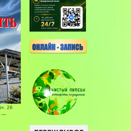
». 26
С —