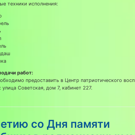
ые техники исполнения:
о
рель
ь
л
ель
ндаш
ика
подачи работ:
обходимо предоставить в Центр патриотического вос
: улица Советская, дом 7, кабинет 227.
летию со Дня памяти