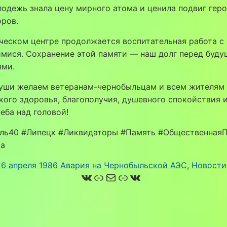
одежь знала цену мирного атома и ценила подвиг геро
ров.
ческом центре продолжается воспитательная работа с
мися. Сохранение этой памяти — наш долг перед буд
ями.
души желаем ветеранам-чернобыльцам и всем жителям
кого здоровья, благополучия, душевного спокойствия 
еба над головой!
ль40 #Липецк #Ликвидаторы #Память #ОбщественнаяП
а
26 апреля 1986 Авария на Чернобыльской АЭС
, 
Новости
ВКонтакте
Ссылка
Почта
Ссылка
ВКонтакте