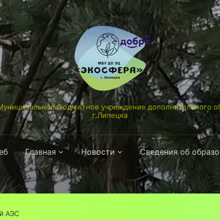
униципальное бюджетное учреждение дополнительного об
г.Липецка
еб
Главная
Новости
Сведения об образ
й АЭС