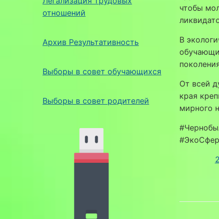
Легализация трудовых
чтобы мол
отношений
ликвидато
В экологи
Архив Результативность
обучающи
поколени
Выборы в совет обучающихся
От всей 
края креп
Выборы в совет родителей
мирного н
#Чернобы
#ЭкоСфер