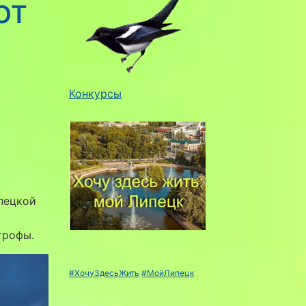
ОТ
Конкурсы
пецкой
трофы.
#ХочуЗдесьЖить
#МойЛипецк