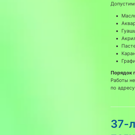
Допустим
Масл
Аква
Гуаш
Акри
Паст
Кара
Граф
Порядок 
Работы не
по адресу
37-