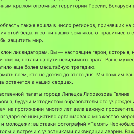
нным крылом огромные территории России, Беларуси 
область также вошла в число регионов, принявших на 
ия этой беды, и сотни наших земляков отправились в 
обы защитить мир.
клон ликвидаторам. Вы — настоящие герои, которые, 
и жизни, встали на пути невидимого врага. Ваше муже
атило еще более масштабную трагедию.
амять всем, кто не дожил до этого дня. Мы помним ваш
да останется в наших сердцах.
ественной палаты города Липецка Лиховозова Галина
ровна, будучи методистом образовательного учрежден
», на протяжении многих лет вела важную просветит
лагодаря её инициативе организовано множество меро
 и молодежи: выставки фотографий «Память Чернобыл
толы и встречи с участниками ликвидации аварии. Важ