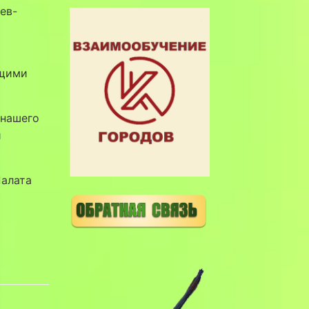
ев-
ущими
 нашего
и
алата