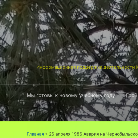
Информационная поддержка деятельности М
Мы готовы к новому учебному году
ГосВ
Главная
» 26 апреля 1986 Авария на Чернобыльско