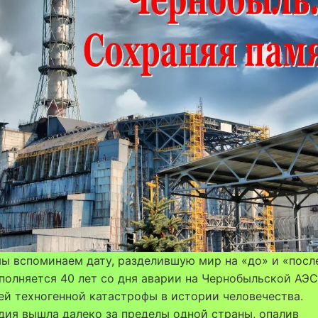
ы вспоминаем дату, разделившую мир на «до» и «после
полняется 40 лет со дня аварии на Чернобыльской АЭ
й техногенной катастрофы в истории человечества.
дия вышла далеко за пределы одной страны, опалив