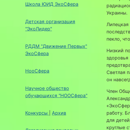
Школа ЮИД ЭкоСфера
радиацио
Украины.
Детская организация
Липецкая 
"ЭкоЛидер"
последств
пекло, чт
РДДМ "Движение Первых"
Низкий по
ЭкоСфера
здоровья 
предотвр
НооСфера
Светлая п
он навсег
Научное общество
Член Общ
обучающихся "НООСфера"
Александ
«ЭкоСфера
Конкурсы
|
Архив
работу. Б
для детей
круглые с