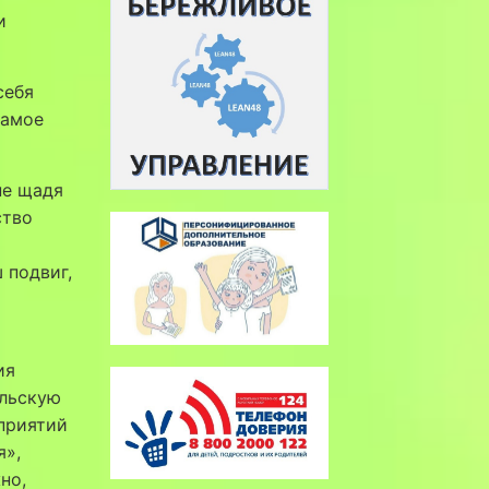
и
себя
самое
не щадя
ство
 подвиг,
ия
ельскую
приятий
я»,
но,